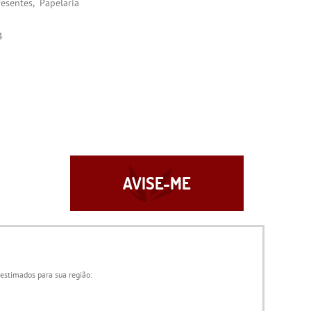
resentes
Papelaria
4
AVISE-ME
 estimados para sua região: