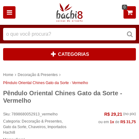
0
CATEGORIAS
Home
Decoração & Presentes
Pêndulo Oriental Chines Gato da Sorte - Vermelho
Pêndulo Oriental Chines Gato da Sorte -
Vermelho
R$ 29,21
(no pix)
Sku:
7898680052913_vermelho
Categoria:
Decoração & Presentes
,
ou em
1x
de
R$ 31,75
Gato da Sorte
,
Chaveiros
,
Importados
Hachi8