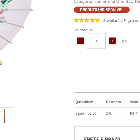
Categoria:
Sombrinha Oriental
De
PRODUTO INDISPONÍVEL
8 avaliações
Faça uma 
Unidade: un
un
Quantidade
Desconto
Valor
a partir de 10
2%
R$ 44
FRETE E PRAZO