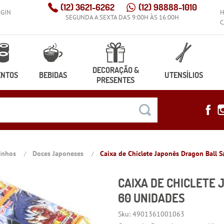
(12)
3621-6262
(12)
98888-1010
OGIN
SEGUNDA A SEXTA DAS 9:00H ÀS 16:00H
C
DECORAÇÃO &
ENTOS
BEBIDAS
UTENSÍLIOS
PRESENTES
dinhos
Doces Japoneses
Caixa de Chiclete Japonês Dragon Ball S
CAIXA DE CHICLETE 
60 UNIDADES
Sku:
4901361001063