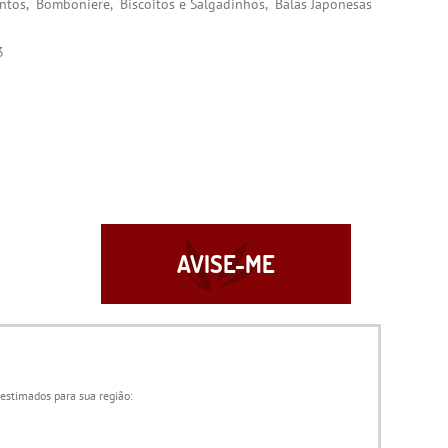
ntos
Bomboniere
Biscoitos e Salgadinhos
Balas Japonesas
3
AVISE-ME
 estimados para sua região: