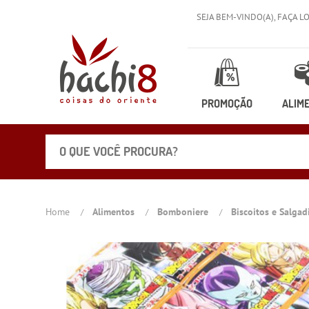
SEJA BEM-VINDO(A),
FAÇA L
PROMOÇÃO
ALIM
Home
Alimentos
Bomboniere
Biscoitos e Salga