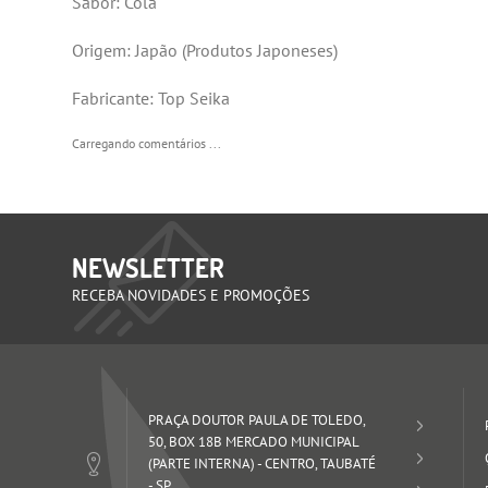
Sabor: Cola
Origem: Japão (Produtos Japoneses)
Fabricante: Top Seika
Carregando comentários ...
NEWSLETTER
RECEBA NOVIDADES E PROMOÇÕES
PRAÇA DOUTOR PAULA DE TOLEDO,
50, BOX 18B MERCADO MUNICIPAL
(PARTE INTERNA)
-
CENTRO, TAUBATÉ
-
SP