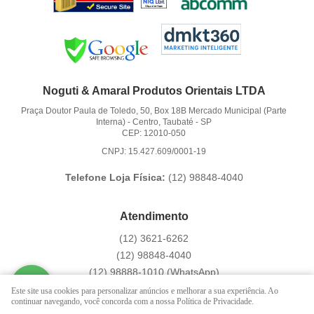
Noguti & Amaral Produtos Orientais LTDA
Praça Doutor Paula de Toledo, 50, Box 18B Mercado Municipal (Parte
Interna)
-
Centro, Taubaté
-
SP
CEP: 12010-050
CNPJ: 15.427.609/0001-19
Telefone Loja Física:
(12)
98848-4040
Atendimento
(12)
3621-6262
(12)
98848-4040
(12)
98888-1010
(WhatsApp)
Segunda a Sexta das 9:00h às 16:00h
Este site usa cookies para personalizar anúncios e melhorar a sua experiência. Ao
continuar navegando, você concorda com a nossa Política de Privacidade.
contato@hachi8.com.br