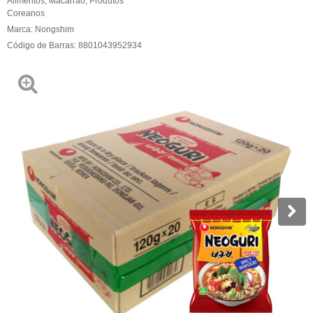
Alimentos
,
Macarrão
,
Produtos
Coreanos
Marca:
Nongshim
Código de Barras:
8801043952934