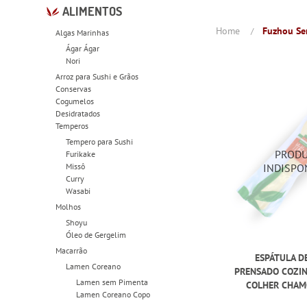
ALIMENTOS
Home
Fuzhou Se
Algas Marinhas
Ágar Ágar
Nori
Arroz para Sushi e Grãos
Conservas
Cogumelos
Desidratados
Temperos
Tempero para Sushi
Furikake
Missô
Curry
Wasabi
Molhos
Shoyu
Óleo de Gergelim
Macarrão
ESPÁTULA D
Lamen Coreano
PRENSADO COZIN
Lamen sem Pimenta
COLHER CHAMO
Lamen Coreano Copo