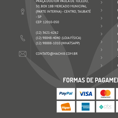
PRAÇA DOUTOR PAULA DE TOLEDO,
50, BOX 18B MERCADO MUNICIPAL
(PARTE INTERNA)
-
CENTRO, TAUBATÉ
-
SP
CEP: 12010-050
(12)
3621-6262
(12)
98848-4040
(12)
98888-1010
(WHATSAPP)
CONTATO@HACHI8.COM.BR
FORMAS DE PAGAME