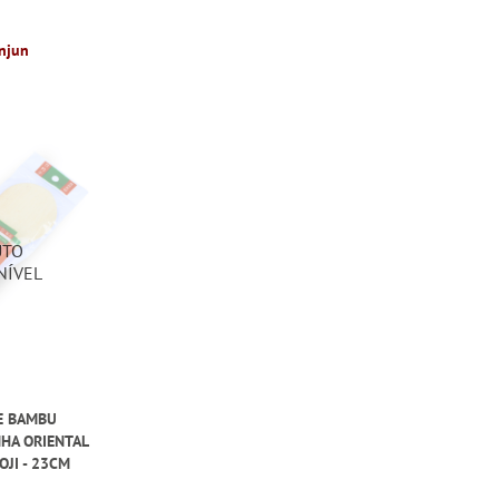
njun
E BAMBU
HA ORIENTAL
JI - 23CM