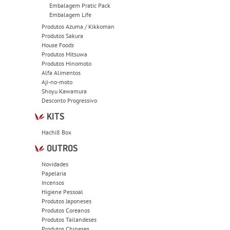
Embalagem Pratic Pack
Embalagem Life
Produtos Azuma / Kikkoman
Produtos Sakura
House Foods
Produtos Mitsuwa
Produtos Hinomoto
Alfa Alimentos
Aji-no-moto
Shoyu Kawamura
Desconto Progressivo
KITS
Hachi8 Box
OUTROS
Novidades
Papelaria
Incensos
Higiene Pessoal
Produtos Japoneses
Produtos Coreanos
Produtos Tailandeses
Produtos Chineses