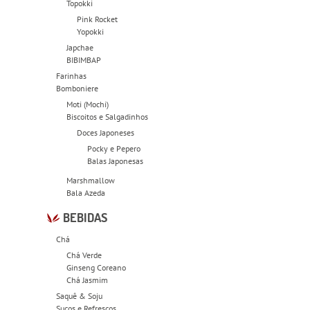
Topokki
Pink Rocket
Yopokki
Japchae
BIBIMBAP
Farinhas
Bomboniere
Moti (Mochi)
Biscoitos e Salgadinhos
Doces Japoneses
Pocky e Pepero
Balas Japonesas
Marshmallow
Bala Azeda
BEBIDAS
Chá
Chá Verde
Ginseng Coreano
Chá Jasmim
Saquê & Soju
Sucos e Refrescos