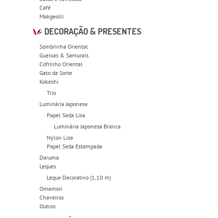
Café
Makgeolli
DECORAÇÃO & PRESENTES
Sombrinha Oriental
Gueixas & Samurais
Cofrinho Oriental
Gato da Sorte
Kokeshi
Trio
Luminária Japonesa
Papel Seda Lisa
Luminária Japonesa Branca
Nylon Lisa
Papel Seda Estampada
Daruma
Leques
Leque Decorativo (1,10 m)
Omamori
Chaveiros
Outros