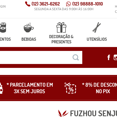
(12)
3621-6262
(12)
98888-1010
OGIN
SEGUNDA A SEXTA DAS 9:00H ÀS 16:00H
C
DECORAÇÃO &
ENTOS
BEBIDAS
UTENSÍLIOS
PRESENTES
* PARCELAMENTO EM
* 8% DE DESCO
3X SEM JUROS
NO PIX
FUZHOU SENJ