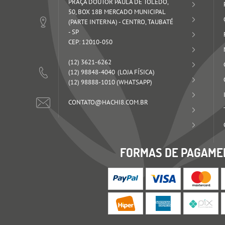
PRAÇA DOUTOR PAULA DE TOLEDO,
50, BOX 18B MERCADO MUNICIPAL
(PARTE INTERNA)
-
CENTRO, TAUBATÉ
-
SP
CEP: 12010-050
(12)
3621-6262
(12)
98848-4040
(12)
98888-1010
(WHATSAPP)
CONTATO@HACHI8.COM.BR
FORMAS DE PAGAME