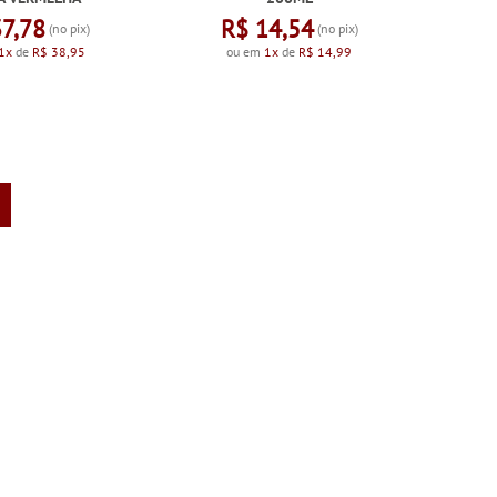
37,78
R$ 14,54
(no pix)
(no pix)
1x
de
R$ 38,95
ou em
1x
de
R$ 14,99