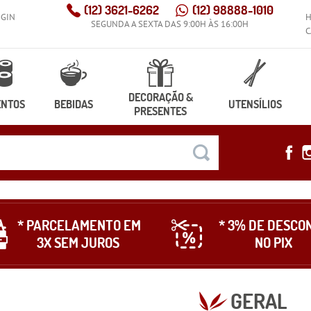
(12)
3621-6262
(12)
98888-1010
OGIN
SEGUNDA A SEXTA DAS 9:00H ÀS 16:00H
C
DECORAÇÃO &
ENTOS
BEBIDAS
UTENSÍLIOS
PRESENTES
* PARCELAMENTO EM
* 3% DE DESCO
3X SEM JUROS
NO PIX
GERAL