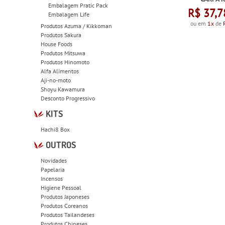
Embalagem Pratic Pack
R$ 37,7
Embalagem Life
ou em
1x
de
Produtos Azuma / Kikkoman
Produtos Sakura
House Foods
Produtos Mitsuwa
Produtos Hinomoto
Alfa Alimentos
Aji-no-moto
Shoyu Kawamura
Desconto Progressivo
KITS
Hachi8 Box
OUTROS
Novidades
Papelaria
Incensos
Higiene Pessoal
Produtos Japoneses
Produtos Coreanos
Produtos Tailandeses
Produtos Chineses