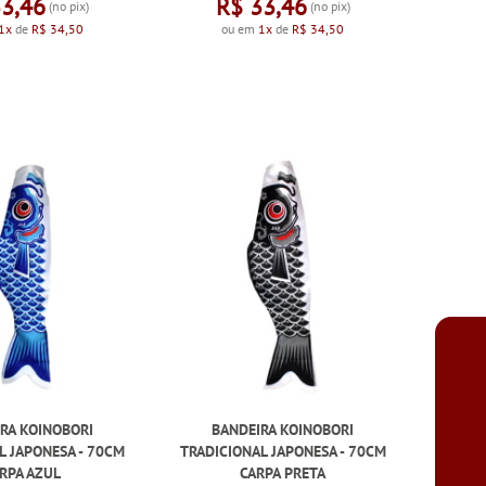
33,46
R$ 33,46
(no pix)
(no pix)
1x
de
R$ 34,50
ou em
1x
de
R$ 34,50
RA KOINOBORI
BANDEIRA KOINOBORI
L JAPONESA - 70CM
TRADICIONAL JAPONESA - 70CM
RPA AZUL
CARPA PRETA