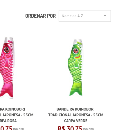
ORDENAR POR
Nome de A-Z
RA KOINOBORI
BANDEIRA KOINOBORI
L JAPONESA - 55CM
TRADICIONAL JAPONESA - 55CM
RPA ROSA
CARPA VERDE
30,75
R$ 30,75
(no pix)
(no pix)