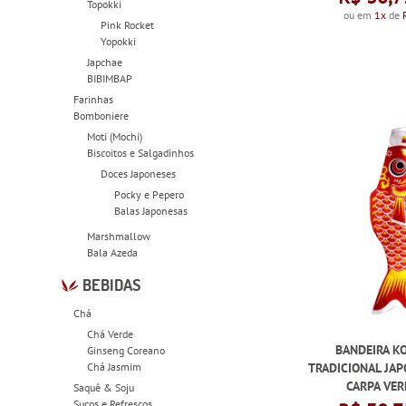
Topokki
ou em
1x
de
Pink Rocket
Yopokki
Japchae
BIBIMBAP
Farinhas
Bomboniere
Moti (Mochi)
Biscoitos e Salgadinhos
Doces Japoneses
Pocky e Pepero
Balas Japonesas
Marshmallow
Bala Azeda
BEBIDAS
Chá
Chá Verde
BANDEIRA K
Ginseng Coreano
Chá Jasmim
TRADICIONAL JAP
CARPA VE
Saquê & Soju
Sucos e Refrescos