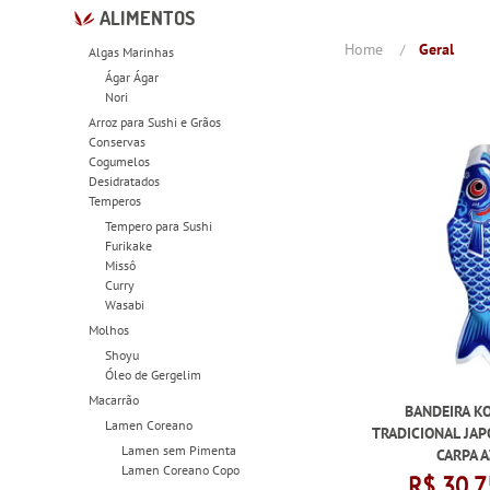
ALIMENTOS
Home
Geral
Algas Marinhas
Ágar Ágar
Nori
Arroz para Sushi e Grãos
Conservas
Cogumelos
Desidratados
Temperos
Tempero para Sushi
Furikake
Missô
Curry
Wasabi
Molhos
Shoyu
Óleo de Gergelim
Macarrão
BANDEIRA K
Lamen Coreano
TRADICIONAL JAP
Lamen sem Pimenta
CARPA 
Lamen Coreano Copo
R$ 30,7