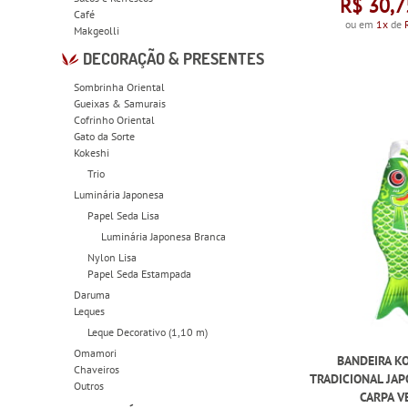
R$ 30,7
Café
ou em
1x
de
Makgeolli
DECORAÇÃO & PRESENTES
Sombrinha Oriental
Gueixas & Samurais
Cofrinho Oriental
Gato da Sorte
Kokeshi
Trio
Luminária Japonesa
Papel Seda Lisa
Luminária Japonesa Branca
Nylon Lisa
Papel Seda Estampada
Daruma
Leques
Leque Decorativo (1,10 m)
Omamori
BANDEIRA K
Chaveiros
TRADICIONAL JAP
Outros
CARPA V