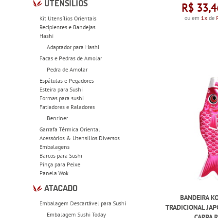
UTENSÍLIOS
R$ 33,4
ou em
1x
de
Kit Utensílios Orientais
Recipientes e Bandejas
Hashi
Adaptador para Hashi
Facas e Pedras de Amolar
Pedra de Amolar
Espátulas e Pegadores
Esteira para Sushi
Formas para sushi
Fatiadores e Raladores
Benriner
Garrafa Térmica Oriental
Acessórios & Utensílios Diversos
Embalagens
Barcos para Sushi
Pinça para Peixe
Panela Wok
ATACADO
BANDEIRA K
Embalagem Descartável para Sushi
TRADICIONAL JAP
Embalagem Sushi Today
CARPA 