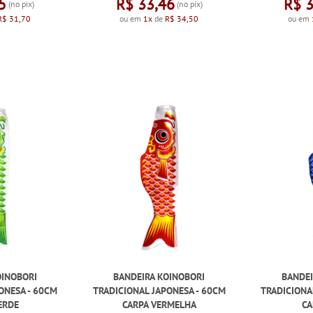
5
R$ 33,46
R$ 
(no pix)
(no pix)
R$ 31,70
ou em
1x
de
R$ 34,50
ou em
OINOBORI
BANDEIRA KOINOBORI
BANDEI
ONESA - 60CM
TRADICIONAL JAPONESA - 60CM
TRADICIONA
ERDE
CARPA VERMELHA
CA