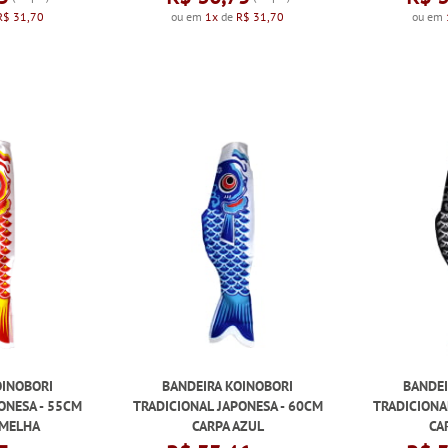
R$ 31,70
ou em
1x
de
R$ 31,70
ou em
OINOBORI
BANDEIRA KOINOBORI
BANDEI
ONESA - 55CM
TRADICIONAL JAPONESA - 60CM
TRADICIONA
RMELHA
CARPA AZUL
CA