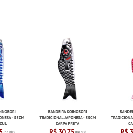
OINOBORI
BANDEIRA KOINOBORI
BANDEI
ONESA - 55CM
TRADICIONAL JAPONESA - 55CM
TRADICIONA
AZUL
CARPA PRETA
CA
5
R$ 30,75
R$ 
(no pix)
(no pix)