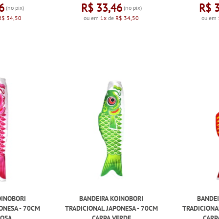
6
R$ 33,46
R$ 
(no pix)
(no pix)
R$ 34,50
ou em
1x
de
R$ 34,50
ou em
OINOBORI
BANDEIRA KOINOBORI
BANDEI
ONESA - 70CM
TRADICIONAL JAPONESA - 70CM
TRADICIONA
ROSA
CARPA VERDE
CARP