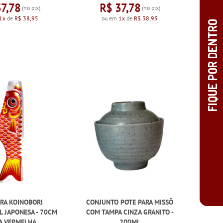
37,78
R$ 37,78
(no pix)
(no pix)
1x
de
R$ 38,95
ou em
1x
de
R$ 38,95
RA KOINOBORI
CONJUNTO POTE PARA MISSÔ
L JAPONESA - 70CM
COM TAMPA CINZA GRANITO -
A VERMELHA
200ML