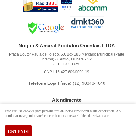
Noguti & Amaral Produtos Orientais LTDA
Praça Doutor Paula de Toledo, 50, Box 18B Mercado Municipal (Parte
Interna)
-
Centro, Taubaté
-
SP
CEP: 12010-050
CNPJ: 15.427.609/0001-19
Telefone Loja Física:
(12)
98848-4040
Atendimento
(12)
3621-6262
Este site usa cookies para personalizar anúncios e melhorar a sua experiência. Ao
continuar navegando, você concorda com a nossa Política de Privacidade.
(12)
98848-4040
(12)
98888-1010
(WhatsApp)
Segunda a Sexta das 9:00h às 16:00h
ENTENDI