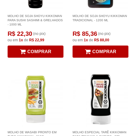
MOLHO DE SOJA SHOYU KIKKOMAN
MOLHO DE SOJA SHOYU KIKKOMAN
PARA SUSHI SASHIMI & GRELHADOS
TRADICIONAL - 1200 ML
- 1000 ML
R$ 22,30
R$ 85,36
(no pix)
(no pix)
ou em
1x
de
R$ 22,99
ou em
1x
de
R$ 88,00
COMPRAR
COMPRAR
MOLHO DE WASABI PRONTO EM
MOLHO ESPECIAL TARÊ KIKKOMAN