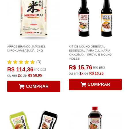
ARROZ BRANCO JAPONÊS
KIT DE MOLHO ORIENTAL
MIROKUMAI AZUMA - 5KG
ESSENCIAL PARA CULINÁRIA
KIKKOMAN - SHOYU E MOLHO
INGLÊS
(3)
R$ 15,76
(no pix)
R$ 114,36
(no pix)
ou em
1x
de
R$ 16,25
ou em
2x
de
R$ 58,95
COMPRAR
COMPRAR