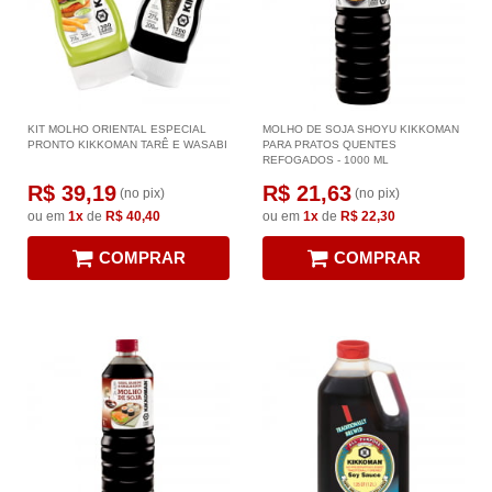
KIT MOLHO ORIENTAL ESPECIAL
MOLHO DE SOJA SHOYU KIKKOMAN
PRONTO KIKKOMAN TARÊ E WASABI
PARA PRATOS QUENTES
REFOGADOS - 1000 ML
R$ 39,19
R$ 21,63
(no pix)
(no pix)
ou em
1x
de
R$ 40,40
ou em
1x
de
R$ 22,30
COMPRAR
COMPRAR