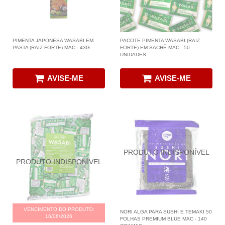
PIMENTA JAPONESA WASABI EM
PACOTE PIMENTA WASABI (RAIZ
PASTA (RAIZ FORTE) MAC - 43G
FORTE) EM SACHÊ MAC - 50
UNIDADES
AVISE-ME
AVISE-ME
VENCIMENTO DO PRODUTO:
NORI ALGA PARA SUSHI E TEMAKI 50
16/06/2026
FOLHAS PREMIUM BLUE MAC - 140