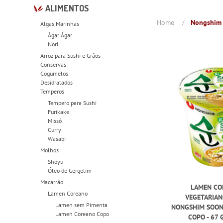
ALIMENTOS
Home
Nongshim
Algas Marinhas
Ágar Ágar
Nori
Arroz para Sushi e Grãos
Conservas
Cogumelos
Desidratados
Temperos
Tempero para Sushi
Furikake
Missô
Curry
Wasabi
Molhos
Shoyu
Óleo de Gergelim
Macarrão
LAMEN CO
Lamen Coreano
VEGETARIAN
Lamen sem Pimenta
NONGSHIM SOON
Lamen Coreano Copo
COPO - 67