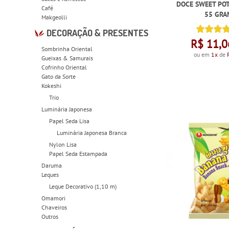
DOCE SWEET POT
Café
55 GRA
Makgeolli
DECORAÇÃO & PRESENTES
R$ 11,0
Sombrinha Oriental
ou em
1x
de
Gueixas & Samurais
Cofrinho Oriental
Gato da Sorte
Kokeshi
Trio
Luminária Japonesa
Papel Seda Lisa
Luminária Japonesa Branca
Nylon Lisa
Papel Seda Estampada
Daruma
Leques
Leque Decorativo (1,10 m)
Omamori
Chaveiros
Outros