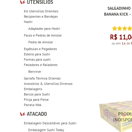
UTENSÍLIOS
SALGADINHO
Kit Utensílios Orientais
BANANA KICK -
Recipientes e Bandejas
Hashi
Adaptador para Hashi
Facas e Pedras de Amolar
R$ 11,0
Pedra de Amolar
ou em
1x
de
Espátulas e Pegadores
Esteira para Sushi
Formas para sushi
Fatiadores e Raladores
Benriner
Garrafa Térmica Oriental
Acessórios & Utensílios Diversos
Embalagens
Barcos para Sushi
Pinça para Peixe
Panela Wok
ATACADO
Embalagem Descartável para Sushi
Embalagem Sushi Today