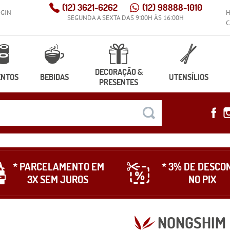
(12)
3621-6262
(12)
98888-1010
OGIN
SEGUNDA A SEXTA DAS 9:00H ÀS 16:00H
C
DECORAÇÃO &
ENTOS
BEBIDAS
UTENSÍLIOS
PRESENTES
* PARCELAMENTO EM
* 3% DE DESCO
3X SEM JUROS
NO PIX
NONGSHIM