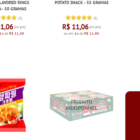
LAVORED RINGS
POTATO SNACK - 55 GRAMAS
 - 50 GRAMAS
(3)
(5)
11,06
R$ 11,06
(no pix)
(no pix)
1x
de
R$ 11,40
ou em
1x
de
R$ 11,40