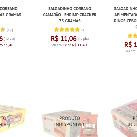
 COREANO
SALGADINHO COREANO
SALGADINH
 45 GRAMAS
CAMARÃO - SHRIMP CRACKER
APIMENTAD
75 GRAMAS
RINGS CEBOL
(12)
(1)
6
R$ 11,06
(no pix)
(no pix)
R$ 
R$ 11,40
ou em
1x
de
R$ 11,40
ou em