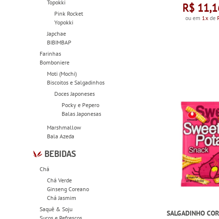
Topokki
R$ 11,1
Pink Rocket
ou em
1x
de
Yopokki
Japchae
BIBIMBAP
Farinhas
Bomboniere
Moti (Mochi)
Biscoitos e Salgadinhos
Doces Japoneses
Pocky e Pepero
Balas Japonesas
Marshmallow
Bala Azeda
BEBIDAS
Chá
Chá Verde
Ginseng Coreano
Chá Jasmim
Saquê & Soju
SALGADINHO COR
Sucos e Refrescos