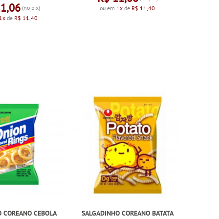
11,06
(no pix)
ou em
1x
de
R$ 11,40
1x
de
R$ 11,40
O COREANO CEBOLA
SALGADINHO COREANO BATATA