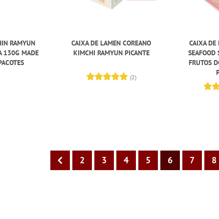
HIN RAMYUN
CAIXA DE LAMEN COREANO
CAIXA DE
A 130G MADE
KIMCHI RAMYUN PICANTE
SEAFOOD 
 PACOTES
FRUTOS D
(2)
2
3
4
5
6
7
8