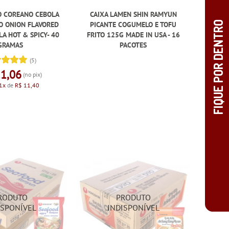
O COREANO CEBOLA
CAIXA LAMEN SHIN RAMYUN
O ONION FLAVORED
PICANTE COGUMELO E TOFU
A HOT & SPICY- 40
FRITO 125G MADE IN USA - 16
GRAMAS
PACOTES
(5)
11,06
(no pix)
1x
de
R$ 11,40