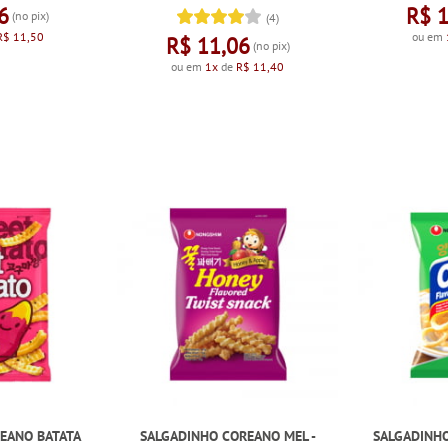
6
R$ 
(no pix)
(4)
R$ 11,50
ou em
R$ 11,06
(no pix)
ou em
1x
de
R$ 11,40
EANO BATATA
SALGADINHO COREANO MEL -
SALGADINH