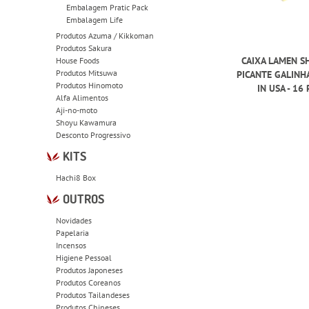
Embalagem Pratic Pack
Embalagem Life
Produtos Azuma / Kikkoman
Produtos Sakura
CAIXA LAMEN S
House Foods
Produtos Mitsuwa
PICANTE GALINH
Produtos Hinomoto
IN USA - 16
Alfa Alimentos
Aji-no-moto
Shoyu Kawamura
Desconto Progressivo
KITS
Hachi8 Box
OUTROS
Novidades
Papelaria
Incensos
Higiene Pessoal
Produtos Japoneses
Produtos Coreanos
Produtos Tailandeses
Produtos Chineses