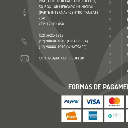
PRAÇA DOUTOR PAULA DE TOLEDO,
50, BOX 18B MERCADO MUNICIPAL
(PARTE INTERNA)
-
CENTRO, TAUBATÉ
-
SP
CEP: 12010-050
(12)
3621-6262
(12)
98848-4040
(12)
98888-1010
(WHATSAPP)
CONTATO@HACHI8.COM.BR
FORMAS DE PAGAME