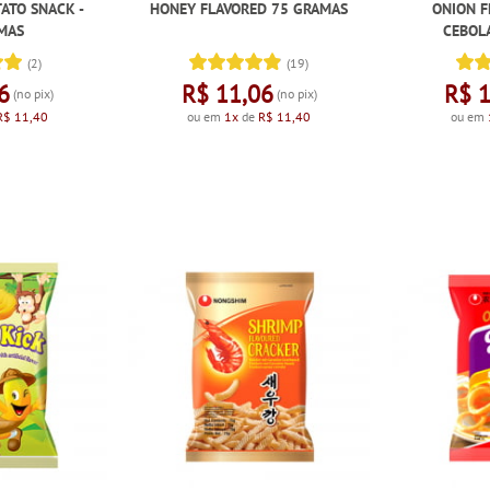
ATO SNACK -
HONEY FLAVORED 75 GRAMAS
ONION F
MAS
CEBOLA
(2)
(19)
6
R$ 11,06
R$ 
(no pix)
(no pix)
R$ 11,40
ou em
1x
de
R$ 11,40
ou em