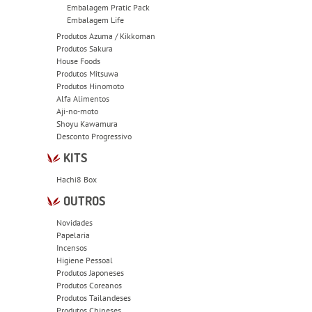
Embalagem Pratic Pack
Embalagem Life
Produtos Azuma / Kikkoman
Produtos Sakura
House Foods
Produtos Mitsuwa
Produtos Hinomoto
Alfa Alimentos
Aji-no-moto
Shoyu Kawamura
Desconto Progressivo
KITS
Hachi8 Box
OUTROS
Novidades
Papelaria
Incensos
Higiene Pessoal
Produtos Japoneses
Produtos Coreanos
Produtos Tailandeses
Produtos Chineses