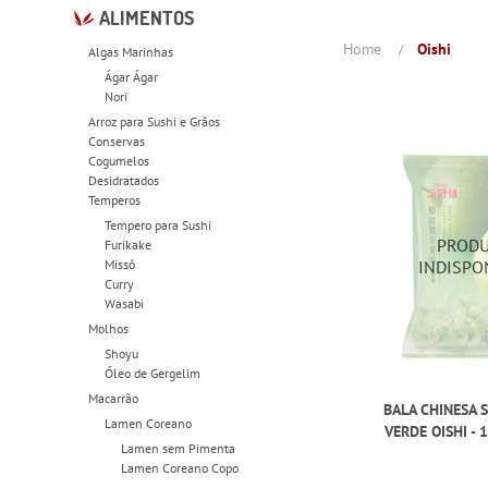
ALIMENTOS
Home
Oishi
Algas Marinhas
Ágar Ágar
Nori
Arroz para Sushi e Grãos
Conservas
Cogumelos
Desidratados
Temperos
Tempero para Sushi
Furikake
Missô
Curry
Wasabi
Molhos
Shoyu
Óleo de Gergelim
Macarrão
BALA CHINESA 
Lamen Coreano
VERDE OISHI -
Lamen sem Pimenta
Lamen Coreano Copo