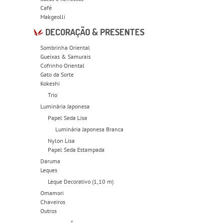
Café
Makgeolli
DECORAÇÃO & PRESENTES
Sombrinha Oriental
Gueixas & Samurais
Cofrinho Oriental
Gato da Sorte
Kokeshi
Trio
Luminária Japonesa
Papel Seda Lisa
Luminária Japonesa Branca
Nylon Lisa
Papel Seda Estampada
Daruma
Leques
Leque Decorativo (1,10 m)
Omamori
Chaveiros
Outros