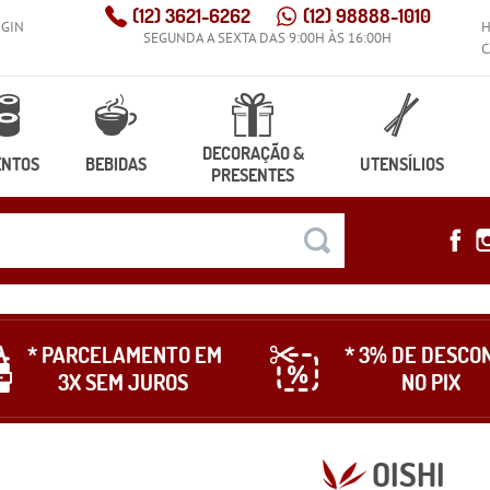
(12)
3621-6262
(12)
98888-1010
OGIN
SEGUNDA A SEXTA DAS 9:00H ÀS 16:00H
C
DECORAÇÃO &
ENTOS
BEBIDAS
UTENSÍLIOS
PRESENTES
* PARCELAMENTO EM
* 3% DE DESCO
3X SEM JUROS
NO PIX
OISHI