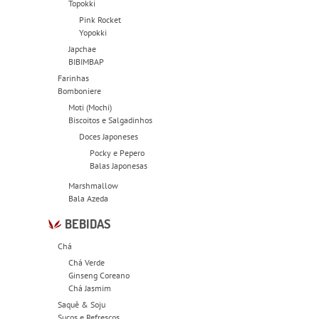
Topokki
Pink Rocket
Yopokki
Japchae
BIBIMBAP
Farinhas
Bomboniere
Moti (Mochi)
Biscoitos e Salgadinhos
Doces Japoneses
Pocky e Pepero
Balas Japonesas
Marshmallow
Bala Azeda
BEBIDAS
Chá
Chá Verde
Ginseng Coreano
Chá Jasmim
Saquê & Soju
Sucos e Refrescos