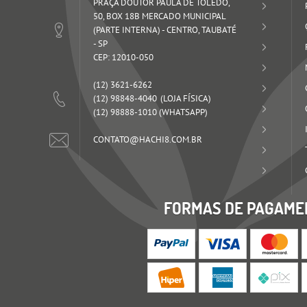
PRAÇA DOUTOR PAULA DE TOLEDO,
50, BOX 18B MERCADO MUNICIPAL
(PARTE INTERNA)
-
CENTRO, TAUBATÉ
-
SP
CEP: 12010-050
(12)
3621-6262
(12)
98848-4040
(12)
98888-1010
(WHATSAPP)
CONTATO@HACHI8.COM.BR
FORMAS DE PAGAME