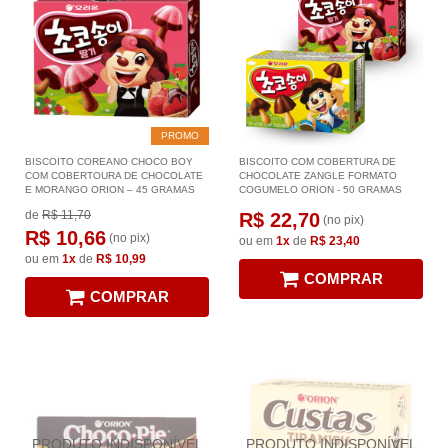
PROMO
BISCOITO COREANO CHOCO BOY
BISCOITO COM COBERTURA DE
COM COBERTOURA DE CHOCOLATE
CHOCOLATE ZANGLE FORMATO
E MORANGO ORION – 45 GRAMAS
COGUMELO ORION - 50 GRAMAS
de
R$ 11,70
R$ 22,70
(no pix)
R$ 10,66
(no pix)
ou em
1x
de
R$ 23,40
ou em
1x
de
R$ 10,99
COMPRAR
COMPRAR