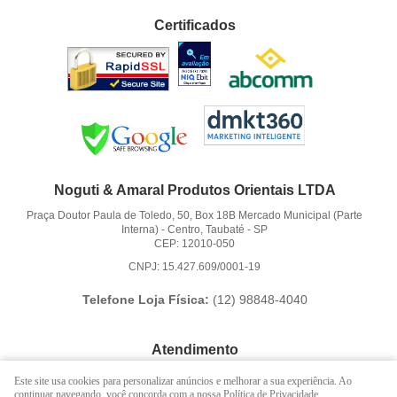
Certificados
Noguti & Amaral Produtos Orientais LTDA
Praça Doutor Paula de Toledo, 50, Box 18B Mercado Municipal (Parte
Interna)
-
Centro, Taubaté
-
SP
CEP: 12010-050
CNPJ: 15.427.609/0001-19
Telefone Loja Física:
(12)
98848-4040
Atendimento
(12)
3621-6262
Este site usa cookies para personalizar anúncios e melhorar a sua experiência. Ao
continuar navegando, você concorda com a nossa Política de Privacidade.