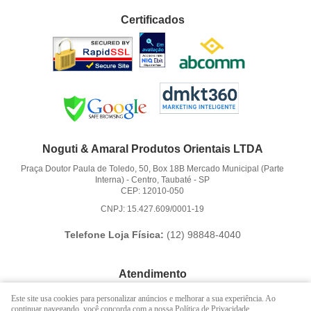
Certificados
Noguti & Amaral Produtos Orientais LTDA
Praça Doutor Paula de Toledo, 50, Box 18B Mercado Municipal (Parte
Interna)
-
Centro, Taubaté
-
SP
CEP: 12010-050
CNPJ: 15.427.609/0001-19
Telefone Loja Física:
(12)
98848-4040
Atendimento
(12)
3621-6262
Este site usa cookies para personalizar anúncios e melhorar a sua experiência. Ao
continuar navegando, você concorda com a nossa Política de Privacidade.