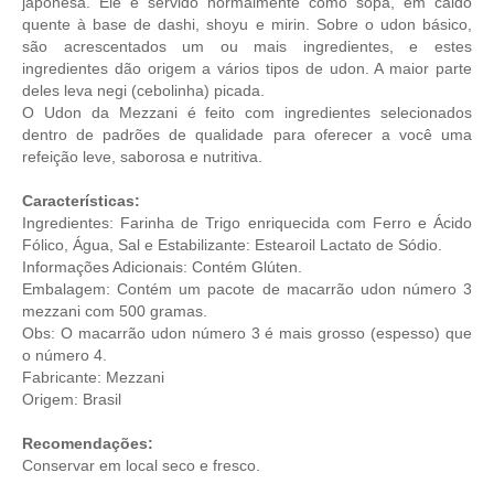
japonesa. Ele é servido normalmente como sopa, em caldo
quente à base de dashi, shoyu e mirin. Sobre o udon básico,
são acrescentados um ou mais ingredientes, e estes
ingredientes dão origem a vários tipos de udon. A maior parte
deles leva negi (cebolinha) picada.
O Udon da Mezzani é feito com ingredientes selecionados
dentro de padrões de qualidade para oferecer a você uma
refeição leve, saborosa e nutritiva.
Características:
Ingredientes: Farinha de Trigo enriquecida com Ferro e Ácido
Fólico, Água, Sal e Estabilizante: Estearoil Lactato de Sódio.
Informações Adicionais: Contém Glúten.
Embalagem: Contém um pacote de macarrão udon número 3
mezzani com 500 gramas.
Obs: O macarrão udon número 3 é mais grosso (espesso) que
o número 4.
Fabricante: Mezzani
Origem: Brasil
Recomendações:
Conservar em local seco e fresco.