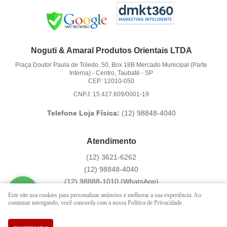
Noguti & Amaral Produtos Orientais LTDA
Praça Doutor Paula de Toledo, 50, Box 18B Mercado Municipal (Parte
Interna)
-
Centro, Taubaté
-
SP
CEP: 12010-050
CNPJ: 15.427.609/0001-19
Telefone Loja Física:
(12)
98848-4040
Atendimento
(12)
3621-6262
(12)
98848-4040
(12)
98888-1010
(WhatsApp)
Segunda a Sexta das 9:00h às 16:00h
Este site usa cookies para personalizar anúncios e melhorar a sua experiência. Ao
continuar navegando, você concorda com a nossa Política de Privacidade.
contato@hachi8.com.br