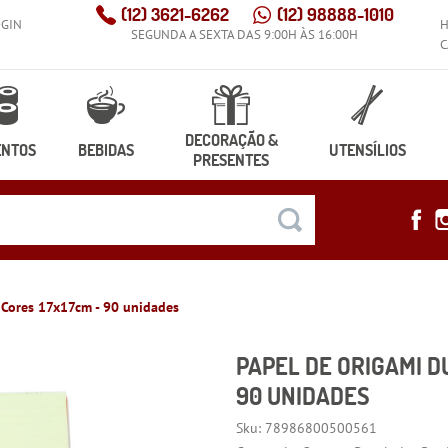
(12)
3621-6262
(12)
98888-1010
OGIN
SEGUNDA A SEXTA DAS 9:00H ÀS 16:00H
C
DECORAÇÃO &
ENTOS
BEBIDAS
UTENSÍLIOS
PRESENTES
 Cores 17x17cm - 90 unidades
PAPEL DE ORIGAMI DU
90 UNIDADES
Sku:
78986800500561