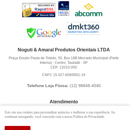
Noguti & Amaral Produtos Orientais LTDA
Praça Doutor Paula de Toledo, 50, Box 18B Mercado Municipal (Parte
Interna)
-
Centro, Taubaté
-
SP
CEP: 12010-050
CNPJ: 15.427.609/0001-19
Telefone Loja Física:
(12)
98848-4040
Atendimento
(12)
3621-6262
Este site usa cookies para personalizar anúncios e melhorar a sua experiência. Ao
continuar navegando, você concorda com a nossa Política de Privacidade.
(12)
98848-4040
(12)
98888-1010
(WhatsApp)