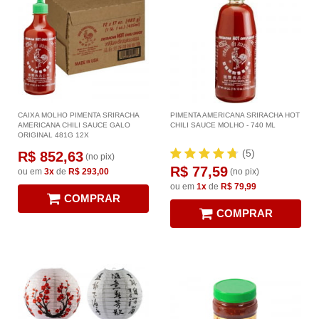
CAIXA MOLHO PIMENTA SRIRACHA
PIMENTA AMERICANA SRIRACHA HOT
AMERICANA CHILI SAUCE GALO
CHILI SAUCE MOLHO - 740 ML
ORIGINAL 481G 12X
(5)
R$ 852,63
(no pix)
R$ 77,59
ou em
3x
de
R$ 293,00
(no pix)
ou em
1x
de
R$ 79,99
COMPRAR
COMPRAR