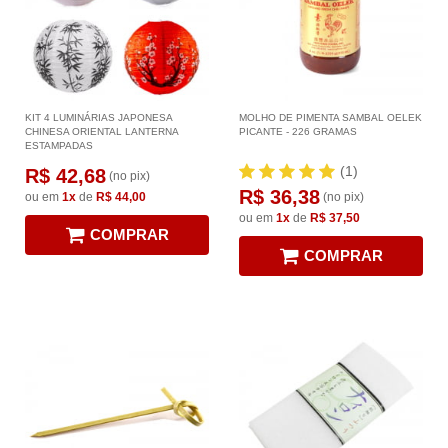
KIT 4 LUMINÁRIAS JAPONESA
MOLHO DE PIMENTA SAMBAL OELEK
CHINESA ORIENTAL LANTERNA
PICANTE - 226 GRAMAS
ESTAMPADAS
(1)
R$ 42,68
(no pix)
R$ 36,38
ou em
1x
de
R$ 44,00
(no pix)
ou em
1x
de
R$ 37,50
COMPRAR
COMPRAR