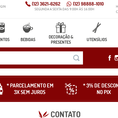
(12)
3621-6262
(12)
98888-1010
OGIN
SEGUNDA A SEXTA DAS 9:00H ÀS 16:00H
C
DECORAÇÃO &
ENTOS
BEBIDAS
UTENSÍLIOS
PRESENTES
* PARCELAMENTO EM
* 3% DE DESCO
3X SEM JUROS
NO PIX
CONTATO