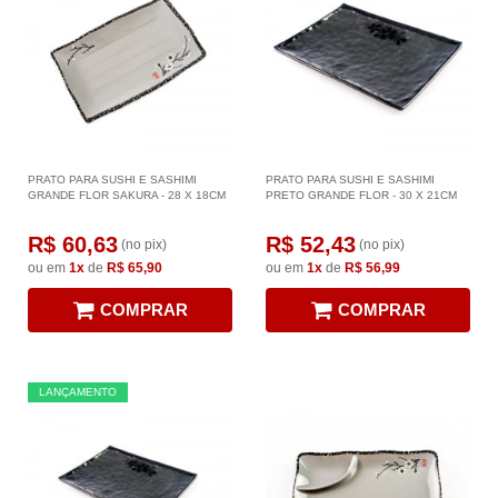
PRATO PARA SUSHI E SASHIMI
PRATO PARA SUSHI E SASHIMI
GRANDE FLOR SAKURA - 28 X 18CM
PRETO GRANDE FLOR - 30 X 21CM
R$ 60,63
R$ 52,43
(no pix)
(no pix)
ou em
1x
de
R$ 65,90
ou em
1x
de
R$ 56,99
COMPRAR
COMPRAR
LANÇAMENTO