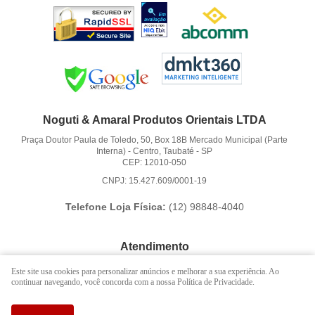
Noguti & Amaral Produtos Orientais LTDA
Praça Doutor Paula de Toledo, 50, Box 18B Mercado Municipal (Parte
Interna)
-
Centro, Taubaté
-
SP
CEP: 12010-050
CNPJ: 15.427.609/0001-19
Telefone Loja Física:
(12)
98848-4040
Atendimento
(12)
3621-6262
Este site usa cookies para personalizar anúncios e melhorar a sua experiência. Ao
continuar navegando, você concorda com a nossa Política de Privacidade.
(12)
98848-4040
(12)
98888-1010
(WhatsApp)