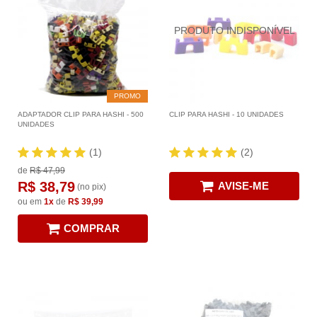
PROMO
ADAPTADOR CLIP PARA HASHI - 500
CLIP PARA HASHI - 10 UNIDADES
UNIDADES
(1)
(2)
de
R$ 47,99
R$ 38,79
AVISE-ME
(no pix)
ou em
1x
de
R$ 39,99
COMPRAR