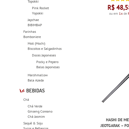
Topokki
R$ 48,5
Pink Rocket
Yopokki
ou em
1x
de
Japchae
BIBIMBAP
Farinhas
Bomboniere
Moti (Mochi)
Biscoitos e Salgadinhos
Doces Japoneses
Pocky e Pepero
Balas Japonesas
Marshmallow
Bala Azeda
BEBIDAS
Chá
Chá Verde
Ginseng Coreano
Chá Jasmim
HASHI DE ME
Saquê & Soju
JEOTGARAK – FO
Sucos e Refrescos