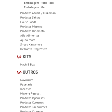
Embalagem Pratic Pack
Embalagem Life
Produtos Azuma / Kikkoman
Produtos Sakura
House Foods
Produtos Mitsuwa
Produtos Hinomoto
Alfa Alimentos
Aji-no-moto
Shoyu Kawamura
Desconto Progressivo
KITS
Hachi8 Box
OUTROS
Novidades
Papelaria
Incensos
Higiene Pessoal
Produtos Japoneses
Produtos Coreanos
Produtos Tailandeses
Produtos Chineses