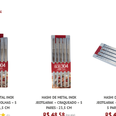
l
TAL INOX
HASHI DE METAL INOX
HASHI 
FOLHAS – 5
JEOTGARAK – CRAQUEADO – 5
JEOTGARAK 
3,5 CM
PARES - 23,5 CM
5 PAR
R$ 48,58
R$ 
(no pix)
(1)