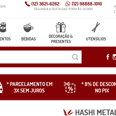
(12)
3621-6262
(12)
98888-1010
OGIN
SEGUNDA A SEXTA DAS 9:00H ÀS 16:00H
C
DECORAÇÃO &
ENTOS
BEBIDAS
UTENSÍLIOS
PRESENTES
* PARCELAMENTO EM
* 8% DE DESCO
3X SEM JUROS
NO PIX
HASHI META