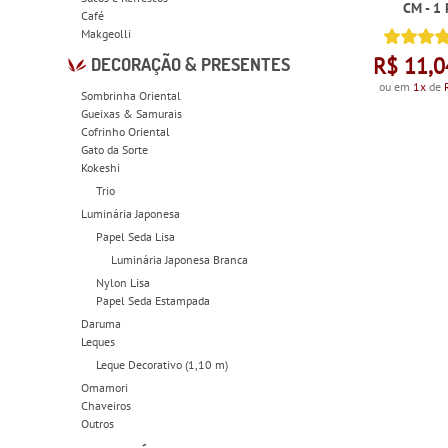
CM - 1
Café
Makgeolli
R$ 11,0
DECORAÇÃO & PRESENTES
ou em
1x
de
Sombrinha Oriental
Gueixas & Samurais
Cofrinho Oriental
Gato da Sorte
Kokeshi
Trio
Luminária Japonesa
Papel Seda Lisa
Luminária Japonesa Branca
Nylon Lisa
Papel Seda Estampada
Daruma
Leques
Leque Decorativo (1,10 m)
Omamori
Chaveiros
Outros