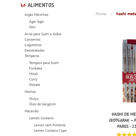
ALIMENTOS
Home
hashi meta
Algas Marinhas
Ágar Ágar
Nori
Arroz para Sushi e Grãos
Conservas
Cogumelos
Desidratados
Temperos
Tempero para Sushi
Furikake
Missô
Curry
Wasabi
Molhos
Shoyu
Óleo de Gergelim
Macarrão
HASHI DE ME
Lamen Coreano
JEOTGARAK – 
Lamen sem Pimenta
PARES - 2
Lamen Coreano Copo