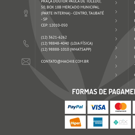
PRAÇA DOUTOR PAULA DE TOLEDO,
50, BOX 18B MERCADO MUNICIPAL
(PARTE INTERNA)
-
CENTRO, TAUBATÉ
-
SP
CEP: 12010-050
(12)
3621-6262
(12)
98848-4040
(12)
98888-1010
(WHATSAPP)
CONTATO@HACHI8.COM.BR
FORMAS DE PAGAME