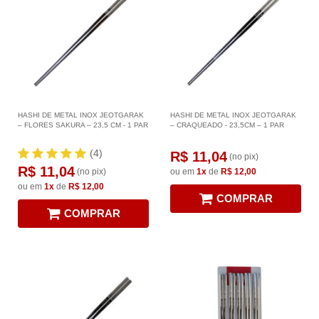
HASHI DE METAL INOX JEOTGARAK
HASHI DE METAL INOX JEOTGARAK
– FLORES SAKURA – 23,5 CM - 1 PAR
– CRAQUEADO - 23,5CM – 1 PAR
(4)
R$ 11,04
(no pix)
R$ 11,04
(no pix)
ou em
1x
de
R$ 12,00
ou em
1x
de
R$ 12,00
COMPRAR
COMPRAR