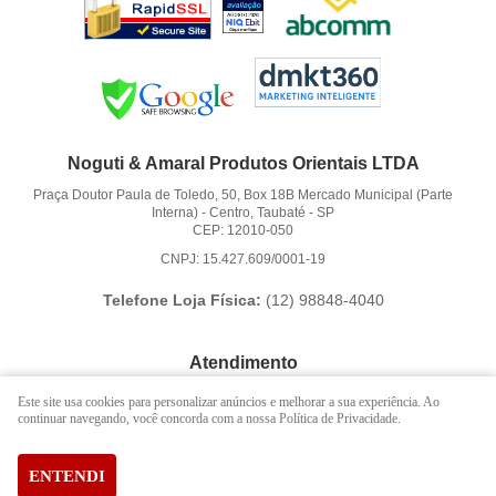
Noguti & Amaral Produtos Orientais LTDA
Praça Doutor Paula de Toledo, 50, Box 18B Mercado Municipal (Parte
Interna)
-
Centro, Taubaté
-
SP
CEP: 12010-050
CNPJ: 15.427.609/0001-19
Telefone Loja Física:
(12)
98848-4040
Atendimento
(12)
3621-6262
Este site usa cookies para personalizar anúncios e melhorar a sua experiência. Ao
continuar navegando, você concorda com a nossa Política de Privacidade.
(12)
98848-4040
(12)
98888-1010
(WhatsApp)
ENTENDI
Segunda a Sexta das 9:00h às 16:00h