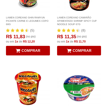
LAMEN COREANO SHIN RAMYUN
LAMEN COREANO CAMARÃO
PICANTE CARNE E LEGUMES COPO
APIMENTADO SHRIMP SPICY CUP
68G
NOODLE SOUP 67G
(5)
(8)
R$ 11,83
R$ 11,35
(no pix)
(no pix)
ou em
1x
de
R$ 12,20
ou em
1x
de
R$ 11,70
COMPRAR
COMPRAR