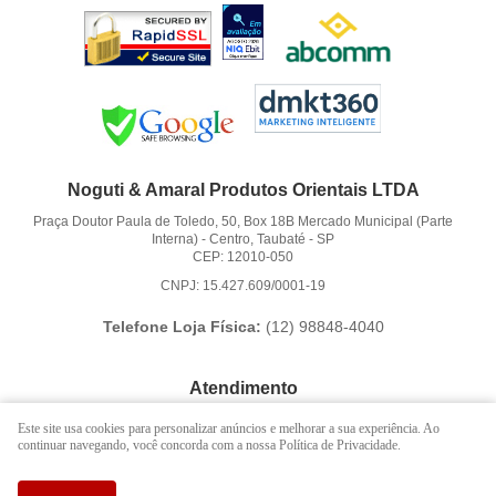
Noguti & Amaral Produtos Orientais LTDA
Praça Doutor Paula de Toledo, 50, Box 18B Mercado Municipal (Parte
Interna)
-
Centro, Taubaté
-
SP
CEP: 12010-050
CNPJ: 15.427.609/0001-19
Telefone Loja Física:
(12)
98848-4040
Atendimento
(12)
3621-6262
Este site usa cookies para personalizar anúncios e melhorar a sua experiência. Ao
continuar navegando, você concorda com a nossa Política de Privacidade.
(12)
98848-4040
(12)
98888-1010
(WhatsApp)