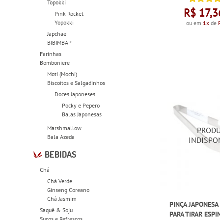
Topokki
R$ 17,3
Pink Rocket
Yopokki
ou em
1x
de
Japchae
BIBIMBAP
Farinhas
Bomboniere
Moti (Mochi)
Biscoitos e Salgadinhos
Doces Japoneses
Pocky e Pepero
Balas Japonesas
Marshmallow
Bala Azeda
BEBIDAS
Chá
Chá Verde
Ginseng Coreano
Chá Jasmim
PINÇA JAPONESA
Saquê & Soju
PARA TIRAR ESPI
Sucos e Refrescos