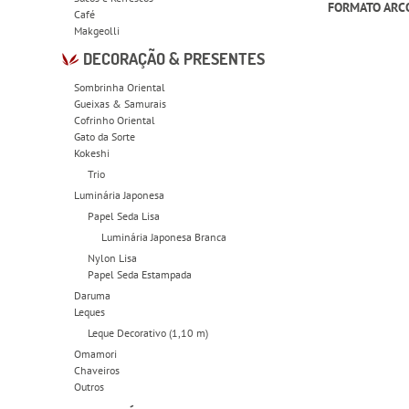
FORMATO ARCO
Café
Makgeolli
DECORAÇÃO & PRESENTES
Sombrinha Oriental
Gueixas & Samurais
Cofrinho Oriental
Gato da Sorte
Kokeshi
Trio
Luminária Japonesa
Papel Seda Lisa
Luminária Japonesa Branca
Nylon Lisa
Papel Seda Estampada
Daruma
Leques
Leque Decorativo (1,10 m)
Omamori
Chaveiros
Outros