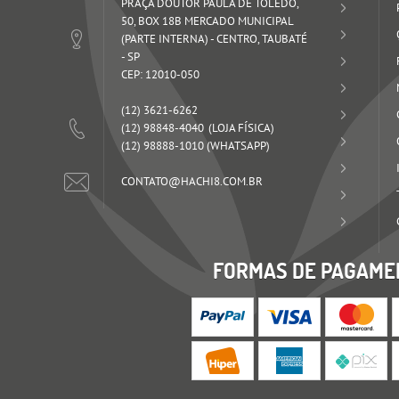
PRAÇA DOUTOR PAULA DE TOLEDO,
50, BOX 18B MERCADO MUNICIPAL
(PARTE INTERNA)
-
CENTRO, TAUBATÉ
-
SP
CEP: 12010-050
(12)
3621-6262
(12)
98848-4040
(12)
98888-1010
(WHATSAPP)
CONTATO@HACHI8.COM.BR
FORMAS DE PAGAME