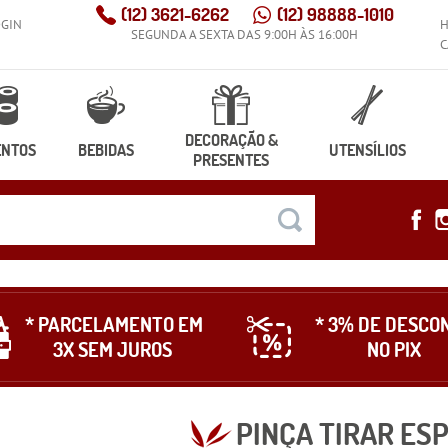
(12)
3621-6262
(12)
98888-1010
OGIN
SEGUNDA A SEXTA DAS 9:00H ÀS 16:00H
C
DECORAÇÃO &
ENTOS
BEBIDAS
UTENSÍLIOS
PRESENTES
* PARCELAMENTO EM
* 3% DE DESCO
3X SEM JUROS
NO PIX
PINÇA TIRAR ES