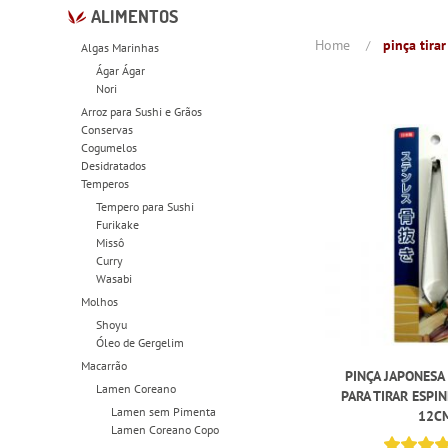
ALIMENTOS
Home
pinça tira
Algas Marinhas
Ágar Ágar
Nori
Arroz para Sushi e Grãos
Conservas
Cogumelos
Desidratados
Temperos
Tempero para Sushi
Furikake
Missô
Curry
Wasabi
Molhos
Shoyu
Óleo de Gergelim
Macarrão
PINÇA JAPONESA
Lamen Coreano
PARA TIRAR ESPIN
Lamen sem Pimenta
12C
Lamen Coreano Copo