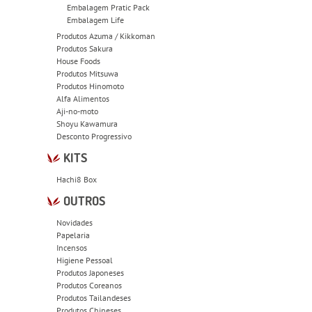
Embalagem Pratic Pack
Embalagem Life
Produtos Azuma / Kikkoman
Produtos Sakura
House Foods
Produtos Mitsuwa
Produtos Hinomoto
Alfa Alimentos
Aji-no-moto
Shoyu Kawamura
Desconto Progressivo
KITS
Hachi8 Box
OUTROS
Novidades
Papelaria
Incensos
Higiene Pessoal
Produtos Japoneses
Produtos Coreanos
Produtos Tailandeses
Produtos Chineses