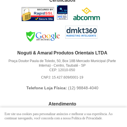
Certificados
Noguti & Amaral Produtos Orientais LTDA
Praça Doutor Paula de Toledo, 50, Box 18B Mercado Municipal (Parte
Interna)
-
Centro, Taubaté
-
SP
CEP: 12010-050
CNPJ: 15.427.609/0001-19
Telefone Loja Física:
(12)
98848-4040
Atendimento
(12)
3621-6262
Este site usa cookies para personalizar anúncios e melhorar a sua experiência. Ao
continuar navegando, você concorda com a nossa Política de Privacidade.
(12)
98848-4040
(12)
98888-1010
(WhatsApp)