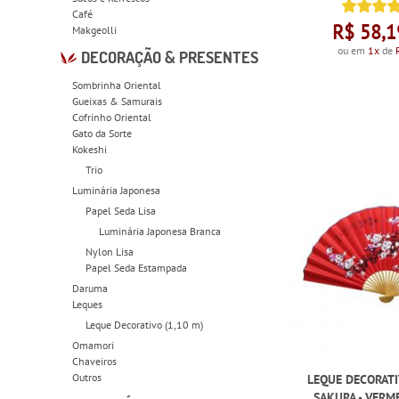
Café
R$ 58,1
Makgeolli
ou em
1x
de
DECORAÇÃO & PRESENTES
Sombrinha Oriental
Gueixas & Samurais
Cofrinho Oriental
Gato da Sorte
Kokeshi
Trio
Luminária Japonesa
Papel Seda Lisa
Luminária Japonesa Branca
Nylon Lisa
Papel Seda Estampada
Daruma
Leques
Leque Decorativo (1,10 m)
Omamori
Chaveiros
Outros
LEQUE DECORATI
SAKURA - VERM