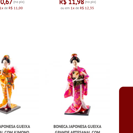
10,67
R$ 11,98
(no pix)
(no pix)
1x
de
R$ 11,00
ou em
1x
de
R$ 12,35
APONESA GUEIXA
BONECA JAPONESA GUEIXA
AL COM KIMONO
GRANDE ARTESANAL COM