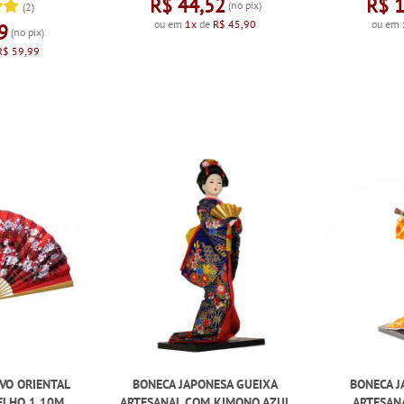
R$ 44,52
R$ 
(no pix)
(2)
ou em
1x
de
R$ 45,90
ou em
9
(no pix)
R$ 59,99
VO ORIENTAL
BONECA JAPONESA GUEIXA
BONECA J
ELHO 1,10M
ARTESANAL COM KIMONO AZUL
ARTESAN