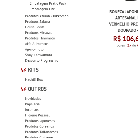
Embalagem Pratic Pack
Embalagem Life
BONECA JAPON
Produtos Azuma / Kikkoman
ARTESANAL
Produtos Sakura
VERMELHO PRE
House Foods
DOURADO 
Produtos Mitsuwa
R$ 106,
Produtos Hinomoto
Alfa Alimentos
ou em
2x
de
Aji-no-moto
Shoyu Kawamura
Desconto Progressivo
KITS
Hachi8 Box
OUTROS
Novidades
Papelaria
Incensos
Higiene Pessoal
Produtos Japoneses
Produtos Coreanos
Produtos Tailandeses
Produtos Chineses