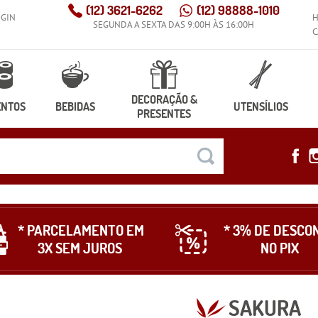
(12)
3621-6262
(12)
98888-1010
OGIN
SEGUNDA A SEXTA DAS 9:00H ÀS 16:00H
C
DECORAÇÃO &
ENTOS
BEBIDAS
UTENSÍLIOS
PRESENTES
* PARCELAMENTO EM
* 3% DE DESCO
3X SEM JUROS
NO PIX
SAKURA