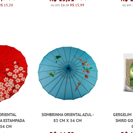
R$ 15,20
ou em
1x
de
R$ 15,99
ou em
ORIENTAL
SOMBRINHA ORIENTAL AZUL -
GERGELIM
A ESTAMPADA
83 CM X 54 CM
SHIRO GO
 54 CM