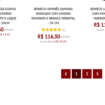
ESA GUEIXA
BONECO JAPONÊS SAMURAI
BONECO J
 KIMONO
INVOCADO COM KIMONO
COM KI
TO E LEQUE
DOURADO E BRANCO ORIENTAL
MARROM
- 30CM
- 30 CM
R$ 1
60
(no pix)
ou em
(1)
R$ 54,95
R$ 116,30
(no pix)
ou em
2x
de
R$ 59,95
1
2