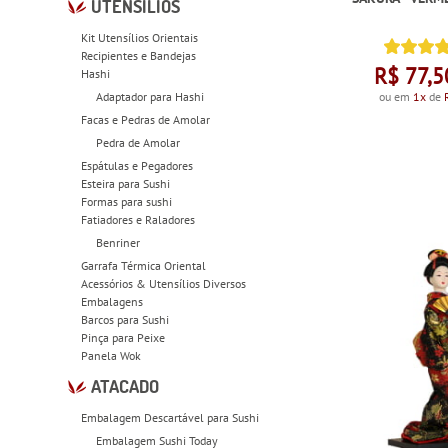
UTENSÍLIOS
Kit Utensílios Orientais
Recipientes e Bandejas
R$ 77,5
Hashi
Adaptador para Hashi
ou em
1x
de
Facas e Pedras de Amolar
Pedra de Amolar
Espátulas e Pegadores
Esteira para Sushi
Formas para sushi
Fatiadores e Raladores
Benriner
Garrafa Térmica Oriental
Acessórios & Utensílios Diversos
Embalagens
Barcos para Sushi
Pinça para Peixe
Panela Wok
ATACADO
Embalagem Descartável para Sushi
Embalagem Sushi Today