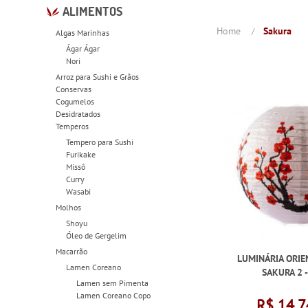
ALIMENTOS
Home
Sakura
Algas Marinhas
Ágar Ágar
Nori
Arroz para Sushi e Grãos
Conservas
Cogumelos
Desidratados
Temperos
Tempero para Sushi
Furikake
Missô
Curry
Wasabi
Molhos
Shoyu
Óleo de Gergelim
Macarrão
LUMINÁRIA ORIE
Lamen Coreano
SAKURA 2 
Lamen sem Pimenta
Lamen Coreano Copo
R$ 14,7