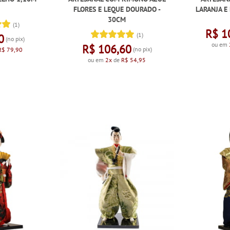
FLORES E LEQUE DOURADO -
LARANJA E
30CM
(1)
R$ 1
(1)
0
(no pix)
ou em
R$ 106,60
(no pix)
R$ 79,90
ou em
2x
de
R$ 54,95