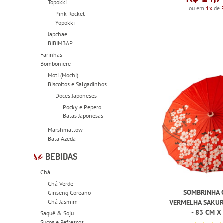
Topokki
ou em
1x
de
Pink Rocket
Yopokki
Japchae
BIBIMBAP
Farinhas
Bomboniere
Moti (Mochi)
Biscoitos e Salgadinhos
Doces Japoneses
Pocky e Pepero
Balas Japonesas
Marshmallow
Bala Azeda
BEBIDAS
Chá
Chá Verde
SOMBRINHA 
Ginseng Coreano
Chá Jasmim
VERMELHA SAKUR
- 83 CM X
Saquê & Soju
Sucos e Refrescos