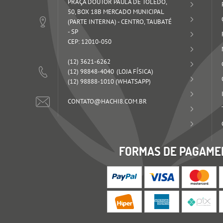
PRAÇA DOUTOR PAULA DE TOLEDO,
50, BOX 18B MERCADO MUNICIPAL
(PARTE INTERNA)
-
CENTRO, TAUBATÉ
-
SP
CEP: 12010-050
(12)
3621-6262
(12)
98848-4040
(12)
98888-1010
(WHATSAPP)
CONTATO@HACHI8.COM.BR
FORMAS DE PAGAME