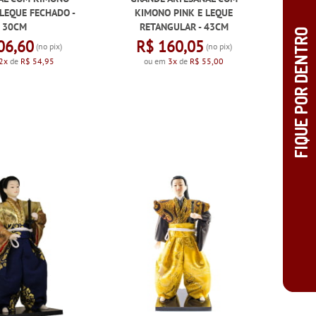
 LEQUE FECHADO -
KIMONO PINK E LEQUE
30CM
RETANGULAR - 43CM
06,60
R$ 160,05
(no pix)
(no pix)
2x
de
R$ 54,95
ou em
3x
de
R$ 55,00