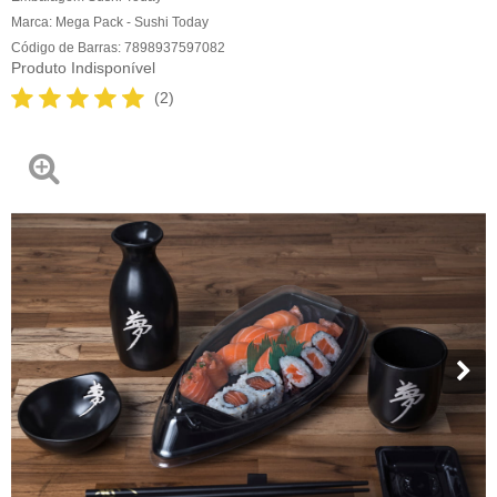
Marca:
Mega Pack - Sushi Today
Código de Barras:
7898937597082
Produto Indisponível
(2)