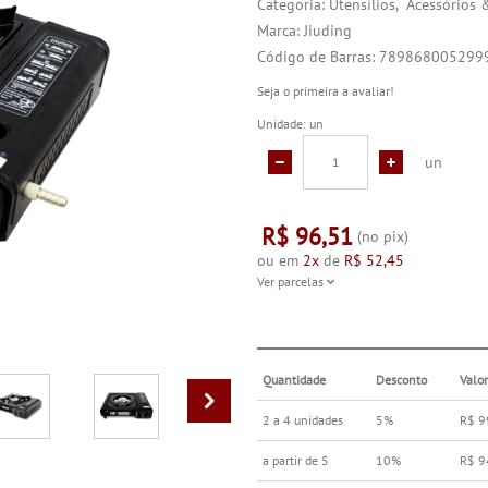
Categoria:
Utensílios
Acessórios 
Marca:
Jiuding
Código de Barras:
789868005299
Seja o primeira a avaliar!
Unidade: un
un
R$ 96,51
(no pix)
ou em
2x
de
R$ 52,45
Ver parcelas
Quantidade
Desconto
Valo
2 a 4 unidades
5%
R$ 9
a partir de 5
10%
R$ 9