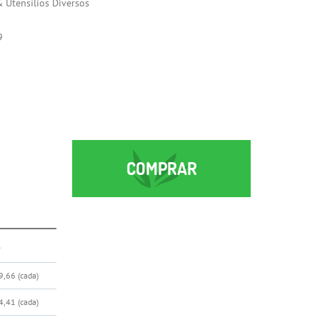
& Utensílios Diversos
9
COMPRAR
r
9,66
(cada)
4,41
(cada)