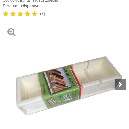
Código de Barras:
4904121154085
Produto Indisponível
(3)