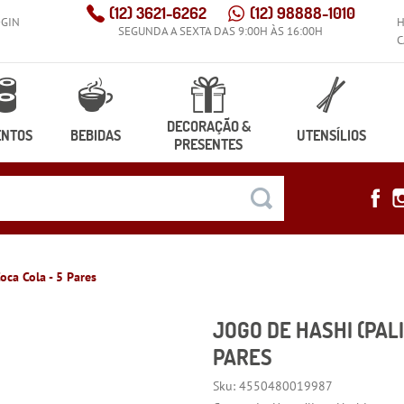
(12)
3621-6262
(12)
98888-1010
OGIN
SEGUNDA A SEXTA DAS 9:00H ÀS 16:00H
C
DECORAÇÃO &
ENTOS
BEBIDAS
UTENSÍLIOS
PRESENTES
oca Cola - 5 Pares
JOGO DE HASHI (PAL
PARES
Sku:
4550480019987