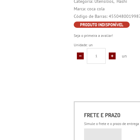
Categoria:
Utensílios
Hashi
Marca:
coca cola
Código de Barras:
455048001998
PRODUTO INDISPONÍVEL
Seja o primeira a avaliar!
Unidade: un
un
FRETE E PRAZO
Simule o frete e o prazo de entrega