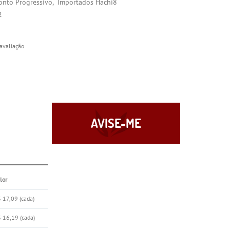
onto Progressivo
Importados Hachi8
2
avaliação
AVISE-ME
lor
 17,09
(cada)
$ 16,19
(cada)