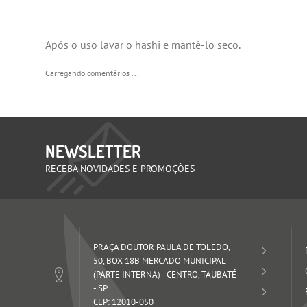
Após o uso lavar o hashi e mantê-lo seco.
Carregando comentários ...
NEWSLETTER
RECEBA NOVIDADES E PROMOÇÕES
PRAÇA DOUTOR PAULA DE TOLEDO,
50, BOX 18B MERCADO MUNICIPAL
(PARTE INTERNA)
-
CENTRO, TAUBATÉ
-
SP
CEP: 12010-050