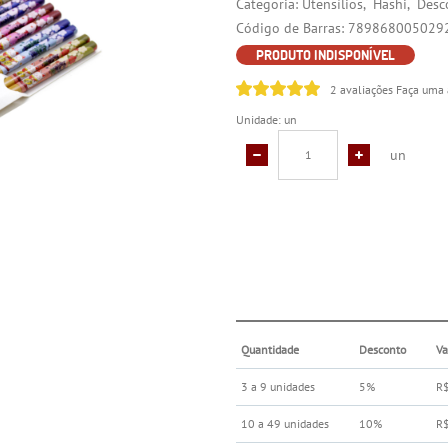
Categoria:
Utensílios
Hashi
Desc
Código de Barras:
789868005029
PRODUTO INDISPONÍVEL
2 avaliações
Faça uma 
Unidade: un
un
Quantidade
Desconto
Va
3 a 9 unidades
5%
R$
10 a 49 unidades
10%
R