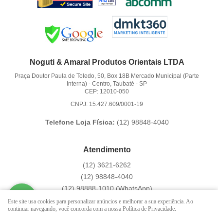
Noguti & Amaral Produtos Orientais LTDA
Praça Doutor Paula de Toledo, 50, Box 18B Mercado Municipal (Parte
Interna)
-
Centro, Taubaté
-
SP
CEP: 12010-050
CNPJ: 15.427.609/0001-19
Telefone Loja Física:
(12)
98848-4040
Atendimento
(12)
3621-6262
(12)
98848-4040
(12)
98888-1010
(WhatsApp)
Segunda a Sexta das 9:00h às 16:00h
Este site usa cookies para personalizar anúncios e melhorar a sua experiência. Ao
continuar navegando, você concorda com a nossa Política de Privacidade.
contato@hachi8.com.br