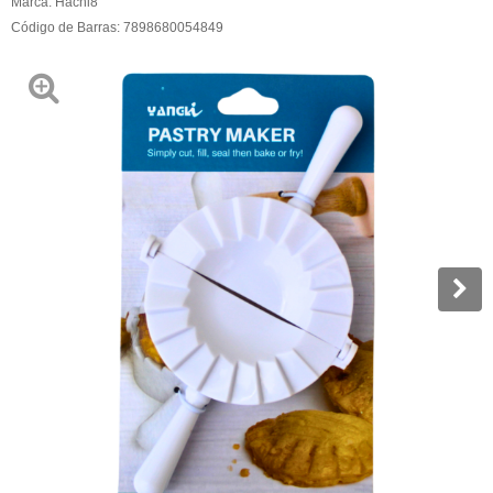
Marca:
Hachi8
Código de Barras:
7898680054849