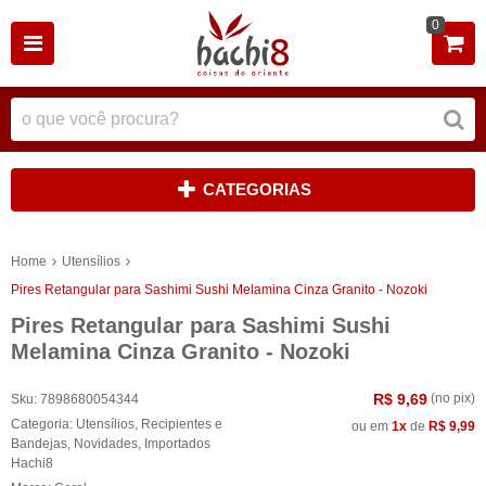
0
CATEGORIAS
Home
Utensílios
Pires Retangular para Sashimi Sushi Melamina Cinza Granito - Nozoki
Pires Retangular para Sashimi Sushi
Melamina Cinza Granito - Nozoki
R$ 9,69
(no pix)
Sku:
7898680054344
Categoria:
Utensílios
,
Recipientes e
ou em
1x
de
R$ 9,99
Bandejas
,
Novidades
,
Importados
Hachi8