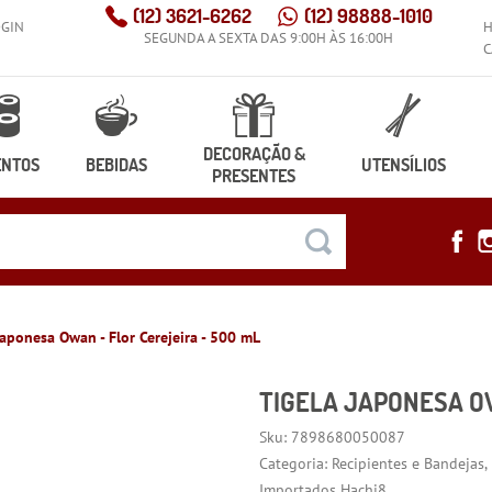
(12)
3621-6262
(12)
98888-1010
OGIN
SEGUNDA A SEXTA DAS 9:00H ÀS 16:00H
C
DECORAÇÃO &
ENTOS
BEBIDAS
UTENSÍLIOS
PRESENTES
Japonesa Owan - Flor Cerejeira - 500 mL
TIGELA JAPONESA OW
Sku:
7898680050087
Categoria:
Recipientes e Bandejas
Importados Hachi8