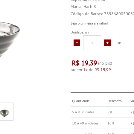
Marca:
Hachi8
Código de Barras:
789868005008
Seja o primeira a avaliar!
Unidade: un
un
R$ 19,39
(no pix)
ou em
1x
de
R$ 19,99
Quantidade
Desconto
Va
5 a 9 unidades
5%
R
10 a 49 unidades
10%
R$