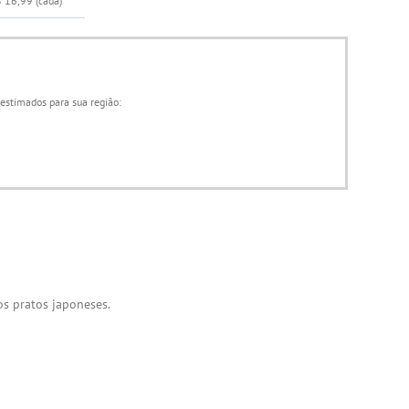
$ 16,99
(cada)
 estimados para sua região:
os pratos japoneses.