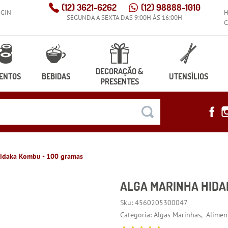
(12)
3621-6262
(12)
98888-1010
OGIN
SEGUNDA A SEXTA DAS 9:00H ÀS 16:00H
C
DECORAÇÃO &
ENTOS
BEBIDAS
UTENSÍLIOS
PRESENTES
Hidaka Kombu - 100 gramas
ALGA MARINHA HIDA
Sku:
4560205300047
Categoria:
Algas Marinhas
Alimen