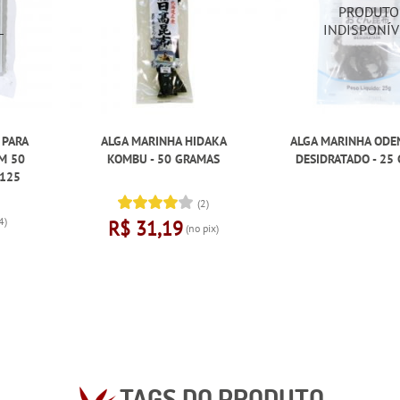
 PARA
ALGA MARINHA HIDAKA
ALGA MARINHA ODE
M 50
KOMBU - 50 GRAMAS
DESIDRATADO - 25
 125
(2)
4)
R$ 31,19
(no pix)
TAGS DO PRODUTO