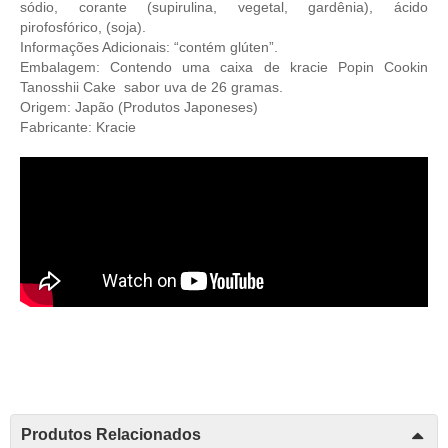
sódio, corante (supirulina, vegetal, gardênia), ácido
pirofosfórico, (soja).
Informações Adicionais: “contém glúten”.
Embalagem: Contendo uma caixa de kracie Popin Cookin
Tanosshii Cake sabor uva de 26 gramas.
Origem: Japão (
Produtos Japoneses
)
Fabricante: Kracie
Produtos Relacionados