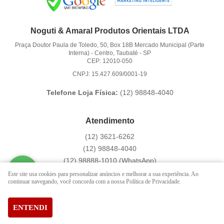
Noguti & Amaral Produtos Orientais LTDA
Praça Doutor Paula de Toledo, 50, Box 18B Mercado Municipal (Parte
Interna)
-
Centro, Taubaté
-
SP
CEP: 12010-050
CNPJ: 15.427.609/0001-19
Telefone Loja Física:
(12)
98848-4040
Atendimento
(12)
3621-6262
(12)
98848-4040
(12)
98888-1010
(WhatsApp)
Segunda a Sexta das 9:00h às 16:00h
Este site usa cookies para personalizar anúncios e melhorar a sua experiência. Ao
continuar navegando, você concorda com a nossa Política de Privacidade.
contato@hachi8.com.br
ENTENDI