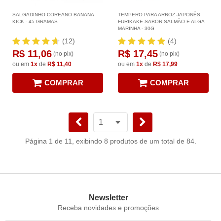
SALGADINHO COREANO BANANA
TEMPERO PARA ARROZ JAPONÊS
KICK - 45 GRAMAS
FURIKAKE SABOR SALMÃO E ALGA
MARINHA - 30G
(12)
(4)
R$ 11,06
R$ 17,45
(no pix)
(no pix)
ou em
1x
de
R$ 11,40
ou em
1x
de
R$ 17,99
COMPRAR
COMPRAR
Página 1 de 11, exibindo 8 produtos de um total de 84.
Newsletter
Receba novidades e promoções