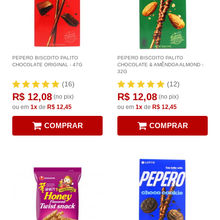
PEPERO BISCOITO PALITO
PEPERO BISCOITO PALITO
CHOCOLATE ORIGINAL - 47G
CHOCOLATE & AMÊNDOA ALMOND -
32G
(16)
(12)
R$ 12,08
R$ 12,08
(no pix)
(no pix)
ou em
1x
de
R$ 12,45
ou em
1x
de
R$ 12,45
COMPRAR
COMPRAR