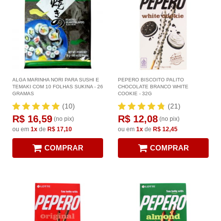
ALGA MARINHA NORI PARA SUSHI E
PEPERO BISCOITO PALITO
TEMAKI COM 10 FOLHAS SUKINA - 26
CHOCOLATE BRANCO WHITE
GRAMAS
COOKIE - 32G
(10)
(21)
R$ 16,59
R$ 12,08
(no pix)
(no pix)
ou em
1x
de
R$ 17,10
ou em
1x
de
R$ 12,45
COMPRAR
COMPRAR