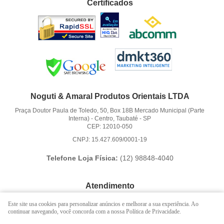
Certificados
Noguti & Amaral Produtos Orientais LTDA
Praça Doutor Paula de Toledo, 50, Box 18B Mercado Municipal (Parte
Interna)
-
Centro, Taubaté
-
SP
CEP: 12010-050
CNPJ: 15.427.609/0001-19
Telefone Loja Física:
(12)
98848-4040
Atendimento
(12)
3621-6262
Este site usa cookies para personalizar anúncios e melhorar a sua experiência. Ao
continuar navegando, você concorda com a nossa Política de Privacidade.
(12)
98848-4040