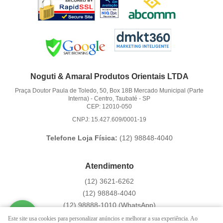
Noguti & Amaral Produtos Orientais LTDA
Praça Doutor Paula de Toledo, 50, Box 18B Mercado Municipal (Parte
Interna)
-
Centro, Taubaté
-
SP
CEP: 12010-050
CNPJ: 15.427.609/0001-19
Telefone Loja Física:
(12)
98848-4040
Atendimento
(12)
3621-6262
(12)
98848-4040
(12)
98888-1010
(WhatsApp)
Segunda a Sexta das 9:00h às 16:00h
Este site usa cookies para personalizar anúncios e melhorar a sua experiência. Ao