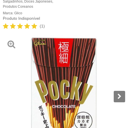
Salgadinhos
,
Doces Japoneses
,
Produtos Coreanos
Marca:
Glico
Produto Indisponível
(1)