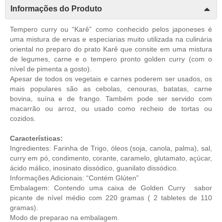
Informações do Produto
Tempero curry ou “Karê” como conhecido pelos japoneses é
uma mistura de ervas e especiarias muito utilizada na culinária
oriental no preparo do prato Karê que consite em uma mistura
de legumes, carne e o tempero pronto golden curry (com o
nível de pimenta a gosto).
Apesar de todos os vegetais e carnes poderem ser usados, os
mais populares são as cebolas, cenouras, batatas, carne
bovina, suína e de frango. Também pode ser servido com
macarrão ou arroz, ou usado como recheio de tortas ou
cozidos.
Características:
Ingredientes: Farinha de Trigo, óleos (soja, canola, palma), sal,
curry em pó, condimento, corante, caramelo, glutamato, açúcar,
ácido málico, inosinato dissódico, guanilato dissódico.
Informações Adicionais: “Contém Glúten”
Embalagem: Contendo uma caixa de Golden Curry sabor
picante de nível médio com 220 gramas ( 2 tabletes de 110
gramas).
Modo de preparao na embalagem.