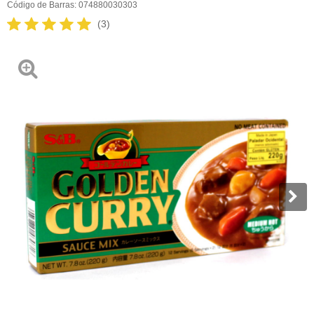
Código de Barras:
074880030303
(3)