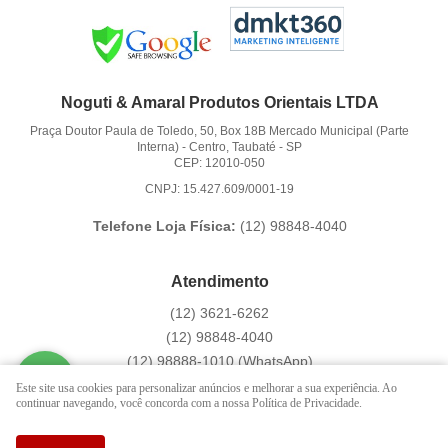
Noguti & Amaral Produtos Orientais LTDA
Praça Doutor Paula de Toledo, 50, Box 18B Mercado Municipal (Parte
Interna)
-
Centro, Taubaté
-
SP
CEP: 12010-050
CNPJ: 15.427.609/0001-19
Telefone Loja Física:
(12)
98848-4040
Atendimento
(12)
3621-6262
(12)
98848-4040
(12)
98888-1010
(WhatsApp)
Segunda a Sexta das 9:00h às 16:00h
Este site usa cookies para personalizar anúncios e melhorar a sua experiência. Ao
continuar navegando, você concorda com a nossa Política de Privacidade.
contato@hachi8.com.br