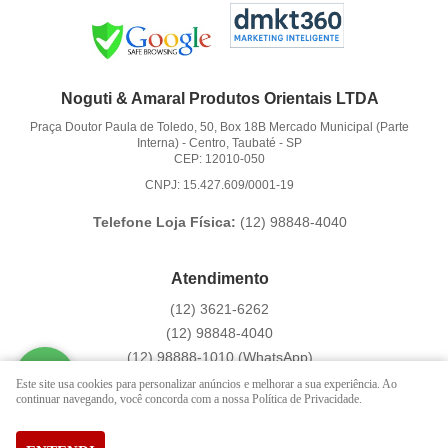
Noguti & Amaral Produtos Orientais LTDA
Praça Doutor Paula de Toledo, 50, Box 18B Mercado Municipal (Parte
Interna)
-
Centro, Taubaté
-
SP
CEP: 12010-050
CNPJ: 15.427.609/0001-19
Telefone Loja Física:
(12)
98848-4040
Atendimento
(12)
3621-6262
(12)
98848-4040
(12)
98888-1010
(WhatsApp)
Segunda a Sexta das 9:00h às 16:00h
Este site usa cookies para personalizar anúncios e melhorar a sua experiência. Ao
continuar navegando, você concorda com a nossa Política de Privacidade.
contato@hachi8.com.br