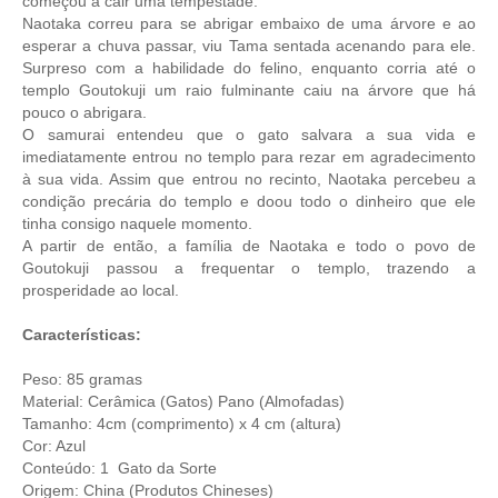
começou a cair uma tempestade.
Naotaka correu para se abrigar embaixo de uma árvore e ao
esperar a chuva passar, viu Tama sentada acenando para ele.
Surpreso com a habilidade do felino, enquanto corria até o
templo Goutokuji um raio fulminante caiu na árvore que há
pouco o abrigara.
O samurai entendeu que o gato salvara a sua vida e
imediatamente entrou no templo para rezar em agradecimento
à sua vida. Assim que entrou no recinto, Naotaka percebeu a
condição precária do templo e doou todo o dinheiro que ele
tinha consigo naquele momento.
A partir de então, a família de Naotaka e todo o povo de
Goutokuji passou a frequentar o templo, trazendo a
prosperidade ao local.
Características:
Peso: 85 gramas
Material: Cerâmica (Gatos) Pano (Almofadas)
Tamanho: 4cm (comprimento) x 4 cm (altura)
Cor: Azul
Conteúdo: 1 Gato da Sorte
Origem: China (Produtos Chineses)