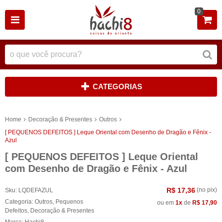
0
CATEGORIAS
Home
Decoração & Presentes
Outros
[ PEQUENOS DEFEITOS ] Leque Oriental com Desenho de Dragão e Fênix -
Azul
[ PEQUENOS DEFEITOS ] Leque Oriental
com Desenho de Dragão e Fênix - Azul
R$ 17,36
(no pix)
Sku:
LQDEFAZUL
Categoria:
Outros
,
Pequenos
ou em
1x
de
R$ 17,90
Defeitos
,
Decoração & Presentes
Marca:
Hachi8