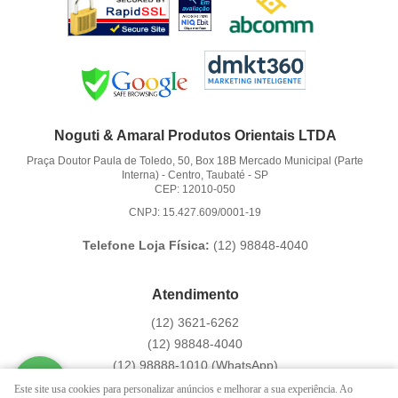
Noguti & Amaral Produtos Orientais LTDA
Praça Doutor Paula de Toledo, 50, Box 18B Mercado Municipal (Parte
Interna)
-
Centro, Taubaté
-
SP
CEP: 12010-050
CNPJ: 15.427.609/0001-19
Telefone Loja Física:
(12)
98848-4040
Atendimento
(12)
3621-6262
(12)
98848-4040
(12)
98888-1010
(WhatsApp)
Segunda a Sexta das 9:00h às 16:00h
Este site usa cookies para personalizar anúncios e melhorar a sua experiência. Ao