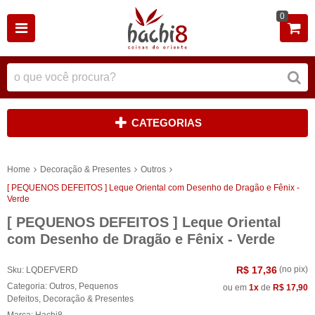
0
CATEGORIAS
Home
Decoração & Presentes
Outros
[ PEQUENOS DEFEITOS ] Leque Oriental com Desenho de Dragão e Fênix -
Verde
[ PEQUENOS DEFEITOS ] Leque Oriental
com Desenho de Dragão e Fênix - Verde
R$ 17,36
(no pix)
Sku:
LQDEFVERD
Categoria:
Outros
,
Pequenos
ou em
1x
de
R$ 17,90
Defeitos
,
Decoração & Presentes
Marca:
Hachi8