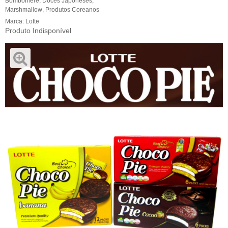
Bomboniere
,
Doces Japoneses
,
Marshmallow
,
Produtos Coreanos
Marca:
Lotte
Produto Indisponível