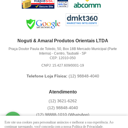
Noguti & Amaral Produtos Orientais LTDA
Praça Doutor Paula de Toledo, 50, Box 18B Mercado Municipal (Parte
Interna)
-
Centro, Taubaté
-
SP
CEP: 12010-050
CNPJ: 15.427.609/0001-19
Telefone Loja Física:
(12)
98848-4040
Atendimento
(12)
3621-6262
(12)
98848-4040
(12)
98888-1010
(WhatsApp)
Segunda a Sexta das 9:00h às 16:00h
Este site usa cookies para personalizar anúncios e melhorar a sua experiência. Ao
continuar navegando, você concorda com a nossa Política de Privacidade.