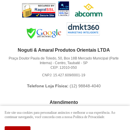
Noguti & Amaral Produtos Orientais LTDA
Praça Doutor Paula de Toledo, 50, Box 18B Mercado Municipal (Parte
Interna)
-
Centro, Taubaté
-
SP
CEP: 12010-050
CNPJ: 15.427.609/0001-19
Telefone Loja Física:
(12)
98848-4040
Atendimento
(12)
3621-6262
Este site usa cookies para personalizar anúncios e melhorar a sua experiência. Ao
continuar navegando, você concorda com a nossa Política de Privacidade.
(12)
98848-4040
(12)
98888-1010
(WhatsApp)