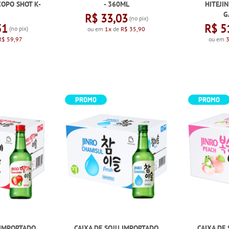
COPO SHOT K-
- 360ML
HITEJI
G
R$ 33,03
(no pix)
51
R$ 5
(no pix)
ou em
1x
de
R$ 35,90
R$ 59,97
ou em
PROMO
PROMO
 IMPORTADO
CAIXA DE SOJU IMPORTADO
CAIXA DE