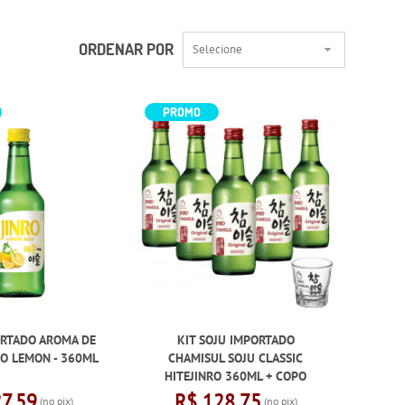
ORDENAR POR
Selecione
PROMO
ORTADO AROMA DE
KIT SOJU IMPORTADO
RO LEMON - 360ML
CHAMISUL SOJU CLASSIC
HITEJINRO 360ML + COPO
27,59
R$ 128,75
(no pix)
(no pix)