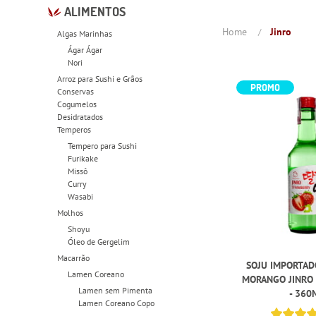
ALIMENTOS
Home
Jinro
Algas Marinhas
Ágar Ágar
Nori
Arroz para Sushi e Grãos
PROMO
Conservas
Cogumelos
Desidratados
Temperos
Tempero para Sushi
Furikake
Missô
Curry
Wasabi
Molhos
Shoyu
Óleo de Gergelim
Macarrão
SOJU IMPORTAD
Lamen Coreano
MORANGO JINRO
Lamen sem Pimenta
- 360
Lamen Coreano Copo