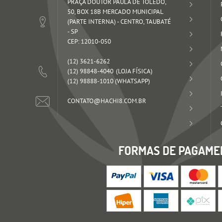
PRAÇA DOUTOR PAULA DE TOLEDO,
50, BOX 18B MERCADO MUNICIPAL
(PARTE INTERNA)
-
CENTRO, TAUBATÉ
-
SP
CEP: 12010-050
(12)
3621-6262
(12)
98848-4040
(12)
98888-1010
(WHATSAPP)
CONTATO@HACHI8.COM.BR
FORMAS DE PAGAME