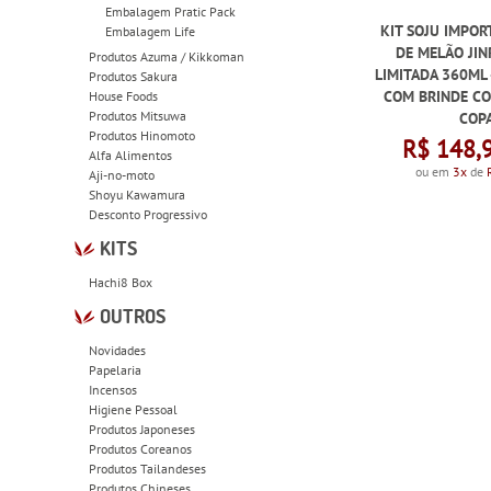
Embalagem Pratic Pack
KIT SOJU IMPO
Embalagem Life
DE MELÃO JIN
Produtos Azuma / Kikkoman
LIMITADA 360ML 
Produtos Sakura
COM BRINDE CO
House Foods
Produtos Mitsuwa
COP
Produtos Hinomoto
R$ 148,
Alfa Alimentos
ou em
3x
de
Aji-no-moto
Shoyu Kawamura
Desconto Progressivo
KITS
Hachi8 Box
OUTROS
Novidades
Papelaria
Incensos
Higiene Pessoal
Produtos Japoneses
Produtos Coreanos
Produtos Tailandeses
Produtos Chineses