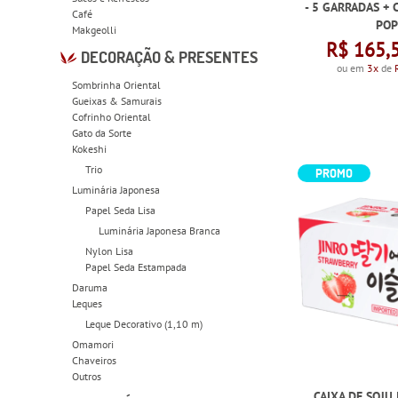
- 5 GARRADAS + 
Café
POP
Makgeolli
R$ 165,
DECORAÇÃO & PRESENTES
ou em
3x
de
Sombrinha Oriental
Gueixas & Samurais
Cofrinho Oriental
Gato da Sorte
Kokeshi
Trio
PROMO
Luminária Japonesa
Papel Seda Lisa
Luminária Japonesa Branca
Nylon Lisa
Papel Seda Estampada
Daruma
Leques
Leque Decorativo (1,10 m)
Omamori
Chaveiros
Outros
CAIXA DE SOJU