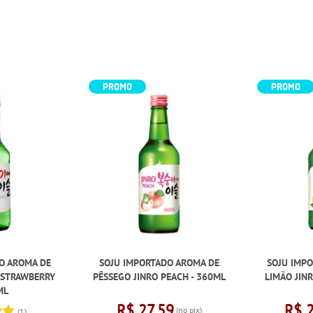
PROMO
PROMO
O AROMA DE
SOJU IMPORTADO AROMA DE
SOJU IMP
 STRAWBERRY
PÊSSEGO JINRO PEACH - 360ML
LIMÃO JIN
ML
R$ 27,59
R$ 
(no pix)
(1)