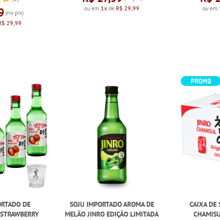
ou em
1x
de
R$ 29,99
ou em
9
(no pix)
R$ 29,99
PROMO
ORTADO DE
SOJU IMPORTADO AROMA DE
CAIXA DE
 STRAWBERRY
MELÃO JINRO EDIÇÃO LIMITADA
CHAMISU