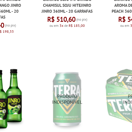
ANGO JINRO
CHAMISUL SOJU HITEJINRO
AROMA DE
60ML - 20
JINRO 360ML - 20 GARRAFAS
PEACH 360
FAS
R$ 510,60
R$ 5
(no pix)
40
(no pix)
ou em
3x
de
R$ 185,00
ou em
$ 198,33