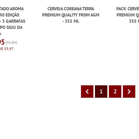
RTADO AROMA
CERVEJA COREANA TERRA
PACK CERVE
RO EDIÇÃO
PREMIUM QUALITY FROM AGM
PREMIUM Q
- 3 GARRAFAS
- 355 ML
355 
PO SOJU DA
A
95
(no pix)
R$ 53,97
1
2