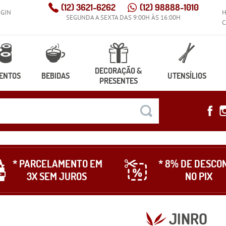
(12)
3621-6262
(12)
98888-1010
OGIN
SEGUNDA A SEXTA DAS 9:00H ÀS 16:00H
C
DECORAÇÃO &
ENTOS
BEBIDAS
UTENSÍLIOS
PRESENTES
* PARCELAMENTO EM
* 8% DE DESCO
3X SEM JUROS
NO PIX
JINRO