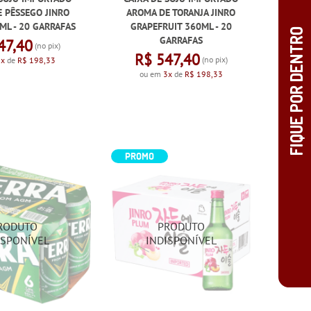
 PÊSSEGO JINRO
AROMA DE TORANJA JINRO
ML - 20 GARRAFAS
GRAPEFRUIT 360ML - 20
GARRAFAS
47,40
(no pix)
R$ 547,40
(no pix)
3x
de
R$ 198,33
ou em
3x
de
R$ 198,33
PROMO