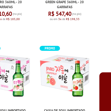
NRO 360ML - 20
GREEN GRAPE 360ML - 20
ARRAFAS
GARRAFAS
10,60
R$ 547,40
(no pix)
(no pix)
3x
de
R$ 185,00
ou em
3x
de
R$ 198,33
PROMO
 SOJU IMPORTADO
CAIXA DE SOJU IMPORTADO