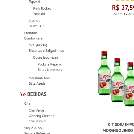
Topokki
R$ 27,5
Pink Rocket
Yopokki
ou em
1x
de
Japchae
BIBIMBAP
Farinhas
Bomboniere
Moti (Mochi)
Biscoitos e Salgadinhos
Doces Japoneses
Pocky e Pepero
Balas Japonesas
Marshmallow
Bala Azeda
BEBIDAS
Chá
Chá Verde
Ginseng Coreano
Chá Jasmim
KIT SOJU IMP
Saquê & Soju
MORANGO JINRO
Sucos e Refrescos