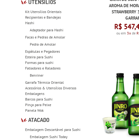
UTENSÍLIOS
AROMA DE MOR
STRAWBERRY 3
Kit Utensílios Orientais
Recipientes e Bandejas
GARRA
Hashi
R$ 547,
Adaptador para Hashi
ou em
3x
de
R
Facas e Pedras de Amolar
Pedra de Amolar
Espátulas e Pegadores
Esteira para Sushi
Formas para sushi
Fatiadores e Raladores
Benriner
Garrafa Térmica Oriental
Acessórios & Utensílios Diversos
Embalagens
Barcos para Sushi
Pinça para Peixe
Panela Wok
ATACADO
Embalagem Descartável para Sushi
Embalagem Sushi Today