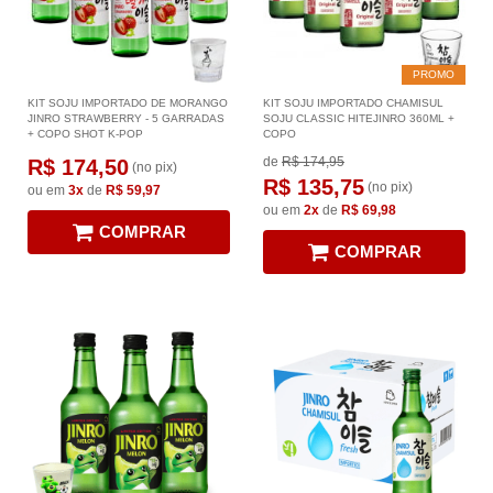
PROMO
KIT SOJU IMPORTADO DE MORANGO
KIT SOJU IMPORTADO CHAMISUL
JINRO STRAWBERRY - 5 GARRADAS
SOJU CLASSIC HITEJINRO 360ML +
+ COPO SHOT K-POP
COPO
de
R$ 174,95
R$ 174,50
(no pix)
R$ 135,75
(no pix)
ou em
3x
de
R$ 59,97
ou em
2x
de
R$ 69,98
COMPRAR
COMPRAR