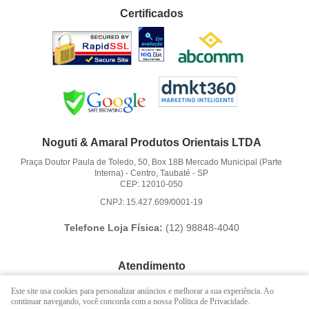
Certificados
Noguti & Amaral Produtos Orientais LTDA
Praça Doutor Paula de Toledo, 50, Box 18B Mercado Municipal (Parte
Interna)
-
Centro, Taubaté
-
SP
CEP: 12010-050
CNPJ: 15.427.609/0001-19
Telefone Loja Física:
(12)
98848-4040
Atendimento
(12)
3621-6262
Este site usa cookies para personalizar anúncios e melhorar a sua experiência. Ao
continuar navegando, você concorda com a nossa Política de Privacidade.
(12)
98848-4040