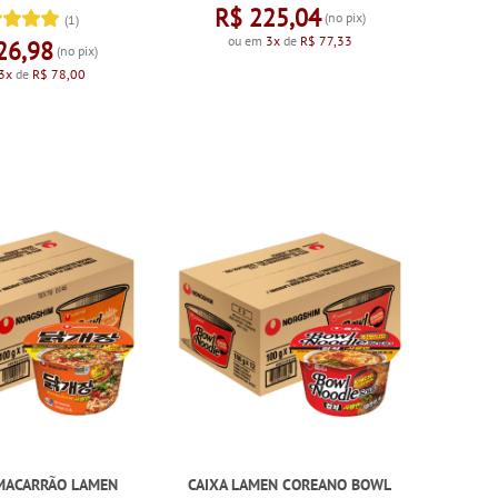
R$ 225,04
(no pix)
(1)
ou em
3x
de
R$ 77,33
26,98
(no pix)
3x
de
R$ 78,00
 MACARRÃO LAMEN
CAIXA LAMEN COREANO BOWL