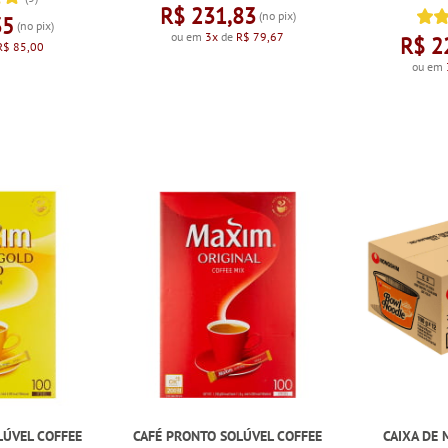
R$ 231,83
(no pix)
35
(no pix)
ou em
3x
de
R$ 79,67
R$ 2
R$ 85,00
ou em
LÚVEL COFFEE
CAFÉ PRONTO SOLÚVEL COFFEE
CAIXA DE