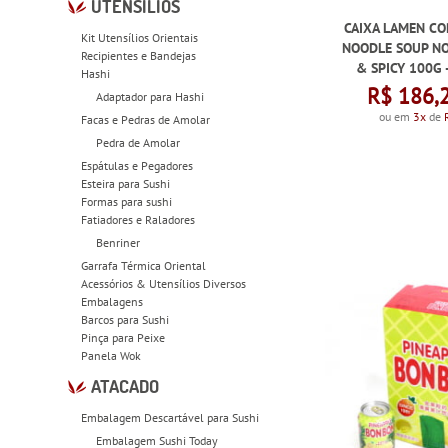
UTENSÍLIOS
CAIXA LAMEN C
Kit Utensílios Orientais
NOODLE SOUP N
Recipientes e Bandejas
& SPICY 100G 
Hashi
R$ 186,
Adaptador para Hashi
ou em
3x
de
Facas e Pedras de Amolar
Pedra de Amolar
Espátulas e Pegadores
Esteira para Sushi
Formas para sushi
Fatiadores e Raladores
Benriner
Garrafa Térmica Oriental
Acessórios & Utensílios Diversos
Embalagens
Barcos para Sushi
Pinça para Peixe
Panela Wok
ATACADO
Embalagem Descartável para Sushi
Embalagem Sushi Today