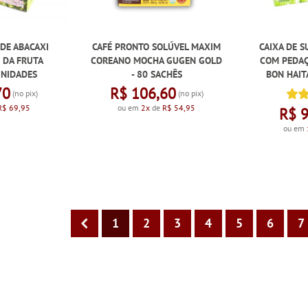
 DE ABACAXI
CAFÉ PRONTO SOLÚVEL MAXIM
CAIXA DE S
 DA FRUTA
COREANO MOCHA GUGEN GOLD
COM PEDAÇ
 UNIDADES
- 80 SACHÊS
BON HAITA
70
R$ 106,60
(no pix)
(no pix)
R$ 69,95
ou em
2x
de
R$ 54,95
R$ 
ou em
1
2
3
4
5
6
7