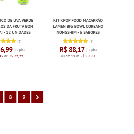
UCO DE UVA VERDE
KIT KPOP FOOD MACARRÃO
OS DA FRUTA BON
LAMEN BIG BOWL COREANO
I - 12 UNIDADES
NONGSHIM - 5 SABORES
(2)
(1)
96,99
R$ 88,17
(no pix)
(no pix)
1x
de
R$ 99,99
ou em
1x
de
R$ 90,90
8
9