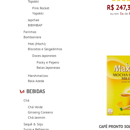
Topokki
R$ 247,
Pink Rocket
Yopokki
ou em
3x
de
Japchae
BIBIMBAP
Farinhas
Bomboniere
Moti (Mochi)
Biscoitos e Salgadinhos
Doces Japoneses
Pocky e Pepero
Balas Japonesas
Marshmallow
Bala Azeda
BEBIDAS
Chá
Chá Verde
Ginseng Coreano
Chá Jasmim
Saquê & Soju
CAFÉ PRONTO SO
Sucos e Refrescos