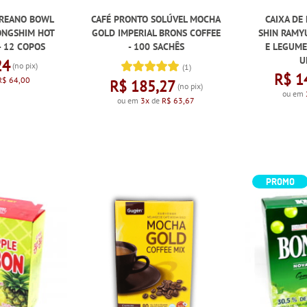
OREANO BOWL
CAFÉ PRONTO SOLÚVEL MOCHA
CAIXA DE
ONGSHIM HOT
GOLD IMPERIAL BRONS COFFEE
SHIN RAMY
- 12 COPOS
- 100 SACHÊS
E LEGUME
U
24
(no pix)
(1)
R$ 1
R$ 64,00
R$ 185,27
(no pix)
ou em
ou em
3x
de
R$ 63,67
PROMO