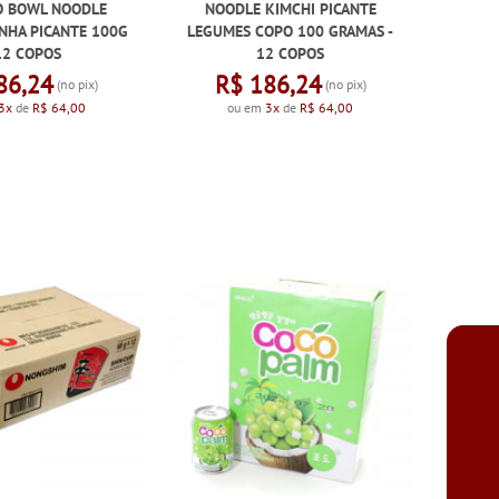
O BOWL NOODLE
NOODLE KIMCHI PICANTE
NHA PICANTE 100G
LEGUMES COPO 100 GRAMAS -
12 COPOS
12 COPOS
86,24
R$ 186,24
(no pix)
(no pix)
3x
de
R$ 64,00
ou em
3x
de
R$ 64,00