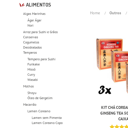
ALIMENTOS
Home
Outros
Algas Marinhas
Ágar Ágar
Nori
Arroz para Sushi e Grãos
Conservas
Cogumelos
Desidratados
Temperos
Tempero para Sushi
Furikake
Missô
Curry
Wasabi
Molhos
Shoyu
Óleo de Gergelim
Macarrão
KIT CHÁ CORE
Lamen Coreano
GINSENG TEA 50
Lamen sem Pimenta
CAIX
Lamen Coreano Copo