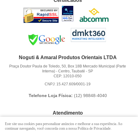
Certificados
Noguti & Amaral Produtos Orientais LTDA
Praça Doutor Paula de Toledo, 50, Box 18B Mercado Municipal (Parte
Interna)
-
Centro, Taubaté
-
SP
CEP: 12010-050
CNPJ: 15.427.609/0001-19
Telefone Loja Física:
(12)
98848-4040
Atendimento
(12)
3621-6262
Este site usa cookies para personalizar anúncios e melhorar a sua experiência. Ao
continuar navegando, você concorda com a nossa Política de Privacidade.
(12)
98848-4040
(12)
98888-1010
(WhatsApp)